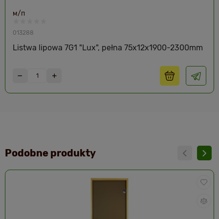
м/п
013288
Listwa lipowa 7G1 "Lux", pełna 75x12x1900-2300mm
Podobne produkty