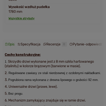
Wysokość wzdłuż pudełka
1780 mm
Wszystkie atrybuty
Opis
Specyfikacja
Recenzje
Pytanie-odpowiedź
0
Cechy konstrukcyjne:
Skrzydło drzwi wykonane jest z 8 mm szkła hartowanego
1.
(stalinitu) w kolorze brązowym (barwione w masie).
2.
Regulowane zawiasy ze stali nierdzewnej z ozdobnymi nakładkami.
3.
Pogrubiona rama wykonana z drewna lipowego o grubości 92 mm.
4.
Uniwersalne drzwi (prawe, lewe).
5.
Bez progu.
6. Mechanizm zamykający znajduje się w ramie drzwi.