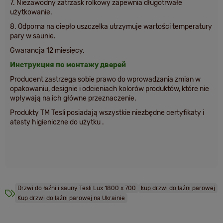
7. Niezawodny zatrzask rolkowy zapewnia długotrwałe
użytkowanie.
8. Odporna na ciepło uszczelka utrzymuje wartości temperatury
pary w saunie.
Gwarancja 12 miesięcy.
Инструкция по монтажу дверей
Producent zastrzega sobie prawo do wprowadzania zmian w
opakowaniu, designie i odcieniach kolorów produktów, które nie
wpływają na ich główne przeznaczenie.
Produkty TM Tesli posiadają wszystkie niezbędne certyfikaty i
atesty higieniczne do użytku .
Drzwi do łaźni i sauny Tesli Lux 1800 x 700
kup drzwi do łaźni parowej
Kup drzwi do łaźni parowej na Ukrainie