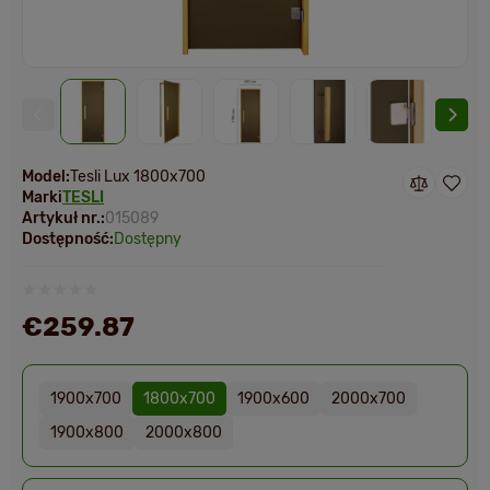
Model:
Tesli Lux 1800х700
Marki
TESLI
Artykuł nr.:
015089
Dostępność:
Dostępny
€259.87
1900х700
1800х700
1900х600
2000х700
1900х800
2000х800