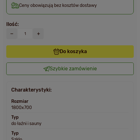
Ceny obowiązują bez kosztów dostawy
Ilość:
Do koszyka
Szybkie zamówienie
Charakterystyki:
Rozmiar
1800х700
Typ
do łaźni i sauny
Typ
Szkło