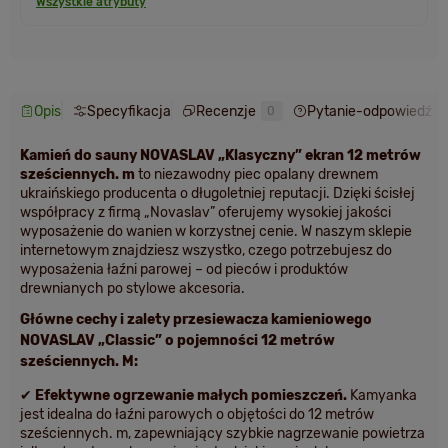
Wszystkie atrybuty
Opis
Specyfikacja
Recenzje
Pytanie-odpowiedź
0
Kamień do sauny NOVASLAV „Klasyczny” ekran 12 metrów
sześciennych. m
to niezawodny piec opalany drewnem
ukraińskiego producenta o długoletniej reputacji. Dzięki ścisłej
współpracy z firmą „Novaslav” oferujemy wysokiej jakości
wyposażenie do wanien w korzystnej cenie. W naszym sklepie
internetowym znajdziesz wszystko, czego potrzebujesz do
wyposażenia łaźni parowej – od pieców i produktów
drewnianych po stylowe akcesoria.
Główne cechy i zalety przesiewacza kamieniowego
NOVASLAV „Classic” o pojemności 12 metrów
sześciennych. M:
✔
Efektywne ogrzewanie małych pomieszczeń.
Kamyanka
jest idealna do łaźni parowych o objętości do 12 metrów
sześciennych. m, zapewniający szybkie nagrzewanie powietrza