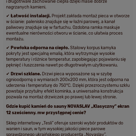
i długotrwałe zachowanie ciepła dzięki masie dobrze
nagrzanych kamieni.
✔
Łatwość instalacji.
Projekt zakłada montaż pieca w otworze
w ścianie: palenisko znajduje się w łaźni parowej, a kanał
paliwowy znajduje się w fartuchu. Ozdobna ramka maskuje
ewentualne nierówności otworu w ścianie, co ułatwia proces
montażu.
✔
Powłoka odporna na ciepło.
Stalowy korpus kamyka
pokryty jest specjalną emalią, która wytrzymuje wysokie
temperatury i różnice temperatur, zapobiegając pojawianiu się
pęknięć i łuszczenia nawet po długotrwałym użytkowaniu.
✔
Drzwi szklane.
Drzwi pieca wyposażone są w szybę
ognioodporną o wymiarach 200x200 mm, która jest odporna na
uderzenia i temperaturę do 750°C. Dzięki przezroczystemu szkłu
powstaje przytulny efekt kominka, a uniwersalna konstrukcja
pozwala na montaż drzwiczek po prawej lub lewej stronie.
Gdzie kupić kamień do sauny NOVASLAV „Klasyczny” ekran
12 sześcienny. mw przystępnej cenie?
Sklep internetowy „Tesli” oferuje szeroki wybór produktów do
wanien i saun, w tym wysokiej jakości piece parowe
sprawdzonego ukraińskiego producenta „Novaslav”.