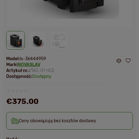
Model:
ls-36444959
Marki
NOVASLAV
Artykuł nr.:
ПКС-01 ЧС2
Dostępność:
Dostępny
€375.00
Ceny obowiązują bez kosztów dostawy