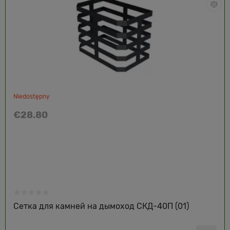
Niedostępny
€28.80
Сетка для камней на дымоход СКД-40П (01)