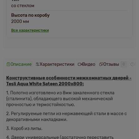
со стеклом
Высота по коробу
2000 мм
Все характеристики
Описание
Характеристики
Видео
Отзывы
В
0
Конструктивные особенности межкомнатных дверей -
Tesli Aqua White Sateen 2000х800:
1. Полотно изготовлено из 8мм закаленного стекла
(сталинита), обладающего высокой механической
прочностью и термостойкостью.
2. Регулируемые петли из нержавеющей стали в массе с
декоративными накладками.
3. Короб из липы.
4. Двери универсальные (достаточно переставить