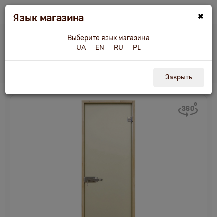
×
Язык магазина
и для бани и сауны
Дверь межкомнатная - Tesli Aqua White Sateen 2000х8
Выберите язык магазина
UA
EN
RU
PL
Дверь межкомнатная Tesli Aqua White
Sateen 2000х800
Закрыть