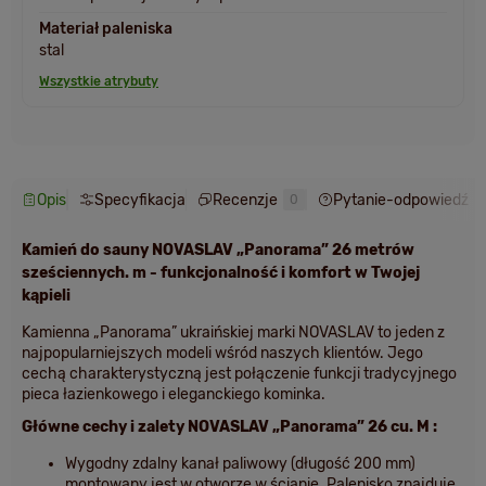
Materiał paleniska
stal
Wszystkie atrybuty
Opis
Specyfikacja
Recenzje
Pytanie-odpowiedź
0
Kamień do sauny
NOVASLAV „Panorama” 26 metrów
sześciennych. m
- funkcjonalność i komfort w Twojej
kąpieli
Kamienna „Panorama” ukraińskiej marki NOVASLAV to jeden z
najpopularniejszych modeli wśród naszych klientów. Jego
cechą charakterystyczną jest połączenie funkcji tradycyjnego
pieca łazienkowego i eleganckiego kominka.
Główne cechy i zalety NOVASLAV „Panorama” 26 cu. M
:
Wygodny zdalny kanał paliwowy
(długość 200 mm)
montowany jest w otworze w ścianie. Palenisko znajduje