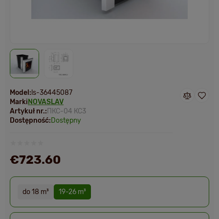
Model:
ls-36445087
Marki
NOVASLAV
Artykuł nr.:
ПКС-04 КС3
Dostępność:
Dostępny
€723.60
do 18 m³
19-26 m³