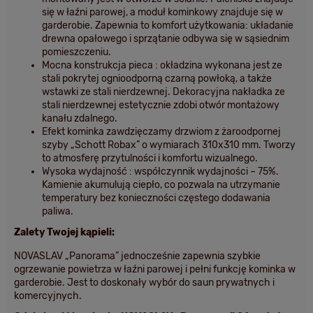
się w łaźni parowej, a moduł kominkowy znajduje się w
garderobie. Zapewnia to komfort użytkowania: układanie
drewna opałowego i sprzątanie odbywa się w sąsiednim
pomieszczeniu.
Mocna konstrukcja pieca
: okładzina wykonana jest ze
stali pokrytej ognioodporną czarną powłoką, a także
wstawki ze stali nierdzewnej. Dekoracyjna nakładka ze
stali nierdzewnej estetycznie zdobi otwór montażowy
kanału zdalnego.
Efekt kominka
zawdzięczamy drzwiom z żaroodpornej
szyby „Schott Robax” o wymiarach 310x310 mm. Tworzy
to atmosferę przytulności i komfortu wizualnego.
Wysoka wydajność
: współczynnik wydajności – 75%.
Kamienie akumulują ciepło, co pozwala na utrzymanie
temperatury bez konieczności częstego dodawania
paliwa.
Zalety Twojej kąpieli:
NOVASLAV „Panorama” jednocześnie zapewnia szybkie
ogrzewanie powietrza w łaźni parowej i pełni funkcję kominka w
garderobie. Jest to doskonały wybór do saun prywatnych i
komercyjnych.