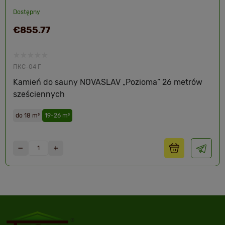
Dostępny
€855.77
ПКС-04 Г
Kamień do sauny NOVASLAV „Pozioma” 26 metrów
sześciennych
do 18 m³
19-26 m³