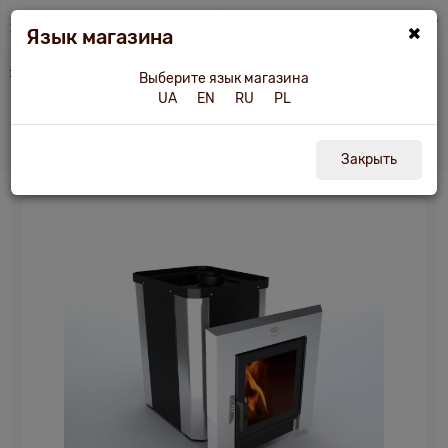
×
Язык магазина
и другое оборудование
Каменка для сауны НОВАСЛАВ "Панорама" 26 куб.м
Выберите язык магазина
UA
EN
RU
PL
Каменка для сауны НОВАСЛАВ
"Панорама" 26 куб.м
Закрыть