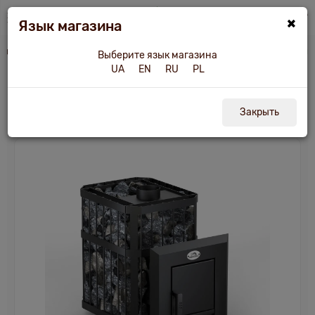
×
Язык магазина
и другое оборудование
Печь для бани и сауны НОВАСЛАВ "Пруток" 12 куб.м
Выберите язык магазина
UA
EN
RU
PL
Печь для бани и сауны НОВАСЛАВ
"Пруток" 12 куб.м
Закрыть