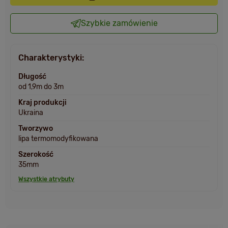
Szybkie zamówienie
Charakterystyki:
Długość
od 1,9m do 3m
Kraj produkcji
Ukraina
Tworzywo
lipa termomodyfikowana
Szerokość
35mm
Wszystkie atrybuty