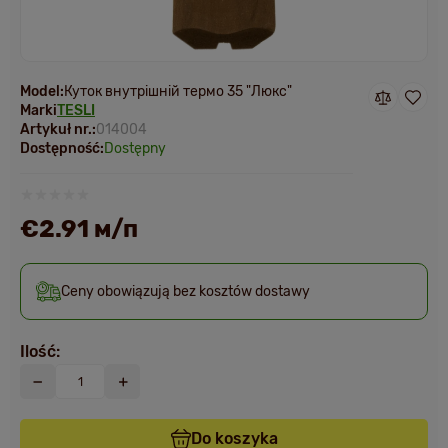
Model:
Куток внутрішній термо 35 "Люкс"
Marki
TESLI
Artykuł nr.:
014004
Dostępność:
Dostępny
€2.91 м/п
Ceny obowiązują bez kosztów dostawy
Ilość:
Do koszyka