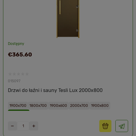
Dostępny
€365.60
015097
Drzwi do łaźni i sauny Tesli Lux 2000х800
1900х700
1800х700
1900х600
2000х700
1900х800
2000х800