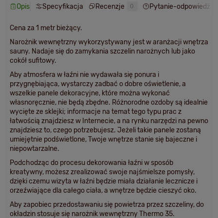
Opis
Specyfikacja
Recenzje
Pytanie-odpowiedź
0
Cena za 1 metr bieżący.
Narożnik wewnętrzny wykorzystywany jest w aranżacji wnętrza
sauny. Nadaje się do zamykania szczelin narożnych lub jako
cokół sufitowy.
Aby atmosfera w łaźni nie wydawała się ponura i
przygnębiająca, wystarczy zadbać o dobre oświetlenie, a
wszelkie panele dekoracyjne, które można wykonać
własnoręcznie, nie będą zbędne. Różnorodne ozdoby są idealnie
wycięte ze sklejki; informacje na temat tego typu prac z
łatwością znajdziesz w Internecie, a na rynku narzędzi na pewno
znajdziesz to, czego potrzebujesz. Jeżeli takie panele zostaną
umiejętnie podświetlone, Twoje wnętrze stanie się bajeczne i
niepowtarzalne.
Podchodząc do procesu dekorowania łaźni w sposób
kreatywny, możesz zrealizować swoje najśmielsze pomysły,
dzięki czemu wizyta w łaźni będzie miała działanie lecznicze i
orzeźwiające dla całego ciała, a wnętrze będzie cieszyć oko.
Aby zapobiec przedostawaniu się powietrza przez szczeliny, do
okładzin stosuje się narożnik wewnętrzny Thermo 35.