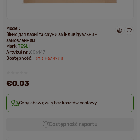
Model:
Вікно для лазні та сауни за індивідуальним
замовленням
Marki
TESLI
Artykuł nr.:
006147
Dostępność:
Нет в наличии
€0.03
Ceny obowiązują bez kosztów dostawy
Dostępność raportu