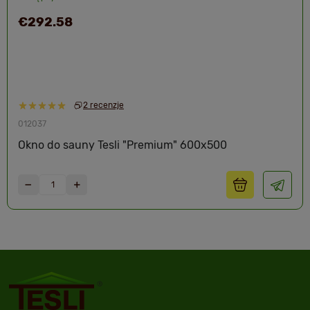
€292.58
2 recenzje
012037
Okno do sauny Tesli "Premium" 600x500