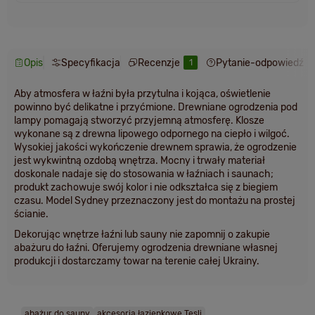
Opis
Specyfikacja
Recenzje
Pytanie-odpowiedź
1
Aby atmosfera w łaźni była przytulna i kojąca, oświetlenie
powinno być delikatne i przyćmione. Drewniane ogrodzenia pod
lampy pomagają stworzyć przyjemną atmosferę. Klosze
wykonane są z drewna lipowego odpornego na ciepło i wilgoć.
Wysokiej jakości wykończenie drewnem sprawia, że ogrodzenie
jest wykwintną ozdobą wnętrza. Mocny i trwały materiał
doskonale nadaje się do stosowania w łaźniach i saunach;
produkt zachowuje swój kolor i nie odkształca się z biegiem
czasu. Model Sydney przeznaczony jest do montażu na prostej
ścianie.
Dekorując wnętrze łaźni lub sauny nie zapomnij o zakupie
abażuru do łaźni. Oferujemy ogrodzenia drewniane własnej
produkcji i dostarczamy towar na terenie całej Ukrainy.
abażur do sauny
akcesoria łazienkowe Tesli