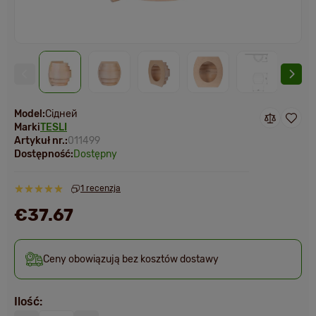
Model:
Сідней
Marki
TESLI
Artykuł nr.:
011499
Dostępność:
Dostępny
1 recenzja
€37.67
Ceny obowiązują bez kosztów dostawy
Ilość: