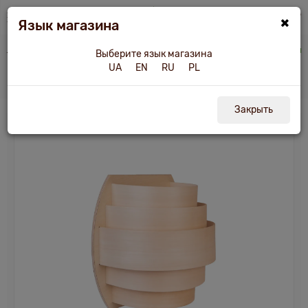
×
Язык магазина
i.ua
Аксессуары для бани и сауны
Ограждение светильника Tesli "Сидней"
Выберите язык магазина
UA
EN
RU
PL
Ограждение светильника Tesli "Сидней"
Закрыть