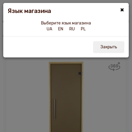
×
Язык магазина
Двери для бани и сауны
Дверь для бани и сауны Tesli Steel Sateen 2000х700
Выберите язык магазина
UA
EN
RU
PL
Дверь для бани и сауны Tesli Steel Sateen
2000х700
Закрыть