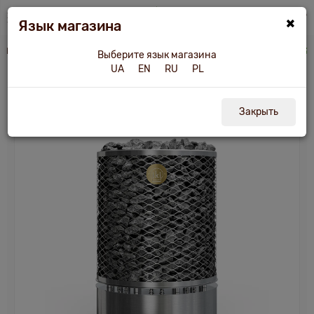
×
Язык магазина
esli.ua
Печи и другое оборудование
Электрокаменка для сауны IKI Pillar 36
Выберите язык магазина
UA
EN
RU
PL
Электрокаменка для сауны IKI Pillar 36
Закрыть