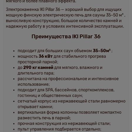
мягкого и более плавного эффекта.
Электрокаменка IKI Pillar 36
— хороший выбор для ищущих
мощную финскую электрическую печь для сауны
35–50 м³
,
выносливую конструкцию, большое количество камней и
надежную работу в условиях интенсивной эксплуатации.
Преимущества IKI Pillar 36
подходит для больших саун объемом
35–50м³
;
мощность
36 кВт
для стабильного прогрева
просторной парной;
до
290 кг камней
для мягкого, влажного и
длительного пара;
рассчитана на профессиональное и интенсивное
использование;
подходит для SPA, бассейнов, спорткомплексов,
гостиниц и общественных саун;
сетчатый корпус из нержавеющей стали равномерно
открывает камни;
вертикальная форма колонны позволяет компактно
разместить печь в парной;
прочная конструкция из нержавеющей стали;
пульт управления подбирается отдельно;