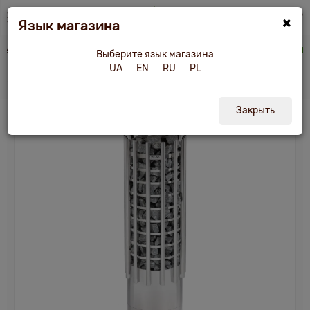
×
Язык магазина
Tesli.ua
Печи и другое оборудование
Электрокаменка Glow TRT90E Harvia
Выберите язык магазина
UA
EN
RU
PL
Электрокаменка Glow TRT90E Harvia
Закрыть