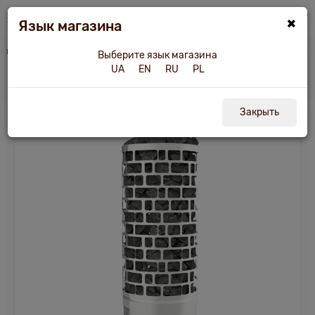
×
Язык магазина
i.ua
Печи и другое оборудование
Электрокаменка Sawo Aries ARI3-90NB-
Выберите язык магазина
UA
EN
RU
PL
Электрокаменка Sawo Aries ARI3-90NB-P
Закрыть