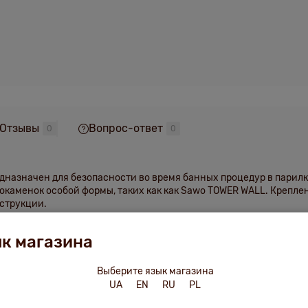
Отзывы
Вопрос-ответ
0
0
азначен для безопасности во время банных процедур в парилка
трокаменок особой формы, таких как как Sawo TOWER WALL. Крепл
нструкции.
к магазина
ль
Выберите язык магазина
UA
EN
RU
PL
етику, делая вашу баню еще более комфортной и стильной.