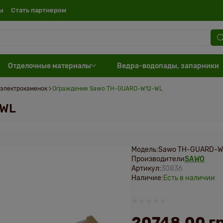
ы
Cтать партнером
Отделочные материалы
Ведра-водопады, запарники
 электрокаменок
Ограждение Sawo TH-GUARD-W12-WL
-WL
Модель:
Sawo TH-GUARD-W
Производители
SAWO
Артикул:
30836
Наличие:
Есть в наличии
20748.00 гр