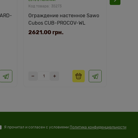
35273
UARD-
Ограждение настенное Sawo
Монтаж
Cubos CUB-PROCOV-WL
Cubos 
2621.00 грн.
4950.0
Я прочитал и согласен с условиями
Политика конфиденциальности