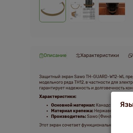
Описание
Характеристики
Защитный экран Sawo TH-GUARD-W12-WL предн
модельного ряда TH12, в частности для элек
гарантирует надежность и долговечность ко
Характеристики:
Язы
Основной материал:
Канадский кедр
Материал крепежа:
Нержавеющая ста
Производитель:
Sawo (Финляндия)
Этот экран сочетает функциональность и эст