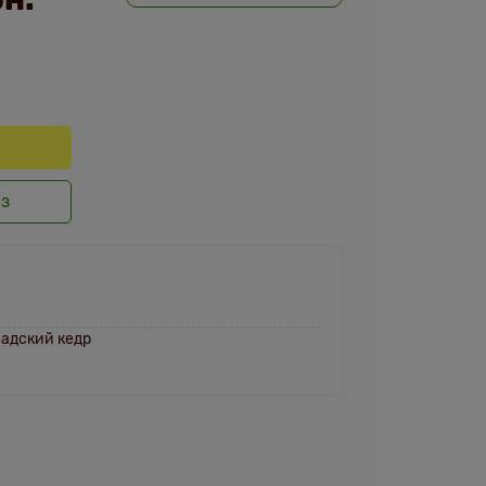
аз
адский кедр