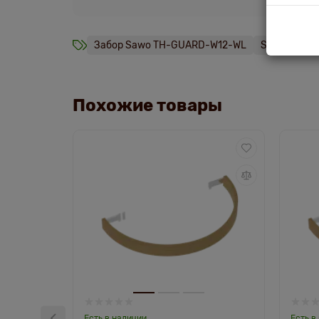
Забор Sawo TH-GUARD-W12-WL
Sawo
заб
Похожие товары
Есть в наличии
Есть в