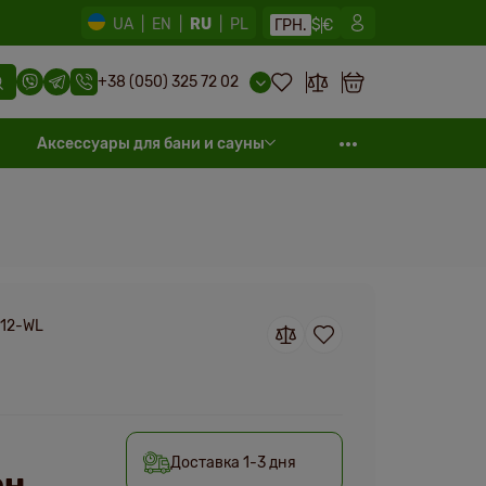
UA
|
EN
|
RU
|
PL
ГРН.
$
€
+38 (050) 325 72 02
Аксессуары для бани и сауны
12-WL
Доставка 1-3 дня
н.