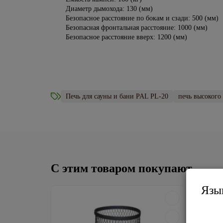
Диаметр дымохода: 130 (мм)
Безопасное расстояние по бокам и сзади: 500 (мм)
Безопасная фронтальная расстояние: 1000 (мм)
Безопасное расстояние вверх: 1200 (мм)
Печь для сауны и бани PAL PL-20
печь высокого 
С этим товаром покупают
Язы