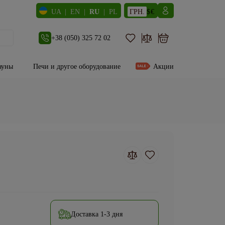
ГРН.
$
€
UA
|
EN
|
RU
|
PL
+38 (050) 325 72 02
ауны
Печи и другое оборудование
Акции
Доставка 1-3 дня