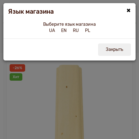
×
Язык магазина
тус
Рейка декоративная липа Р1 "Б", сращенная кантри 35х12х2200-2600м
Выберите язык магазина
UA
EN
RU
PL
Рейка декоративная липа Р1 "Б",
сращенная кантри
Закрыть
-26%
Хит