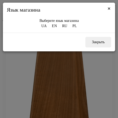
×
Язык магазина
тделочные материалы
Вагонка термо липа 70 "Экстра", цельная 70х11х1900-3000мм.
Выберите язык магазина
UA
EN
RU
PL
Вагонка термо липа 70 "Экстра"
Закрыть