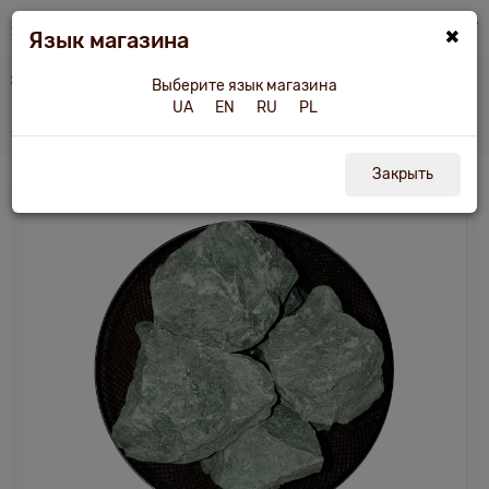
×
Язык магазина
угое оборудование
Камни для бани и сауны
Жадеит колотый 10-16 см/25 к
Выберите язык магазина
UA
EN
RU
PL
Жадеит колотый 10-16 см/25 кг
Закрыть