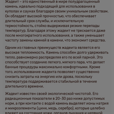
Жадеит – это единственный в мире полудрагоценный
камень, идеально подходящий для использования в
куполах и саунах благодаря своим уникальным свойствам.
Он обладает высокой прочностью, что обеспечивает
длительный срок службы, и исключительную
термостойкость, стойко выдерживая резкие перепады
температур. Благодаря этому жадеит не трескается даже
после многократного использования, а также уменьшает
частоту замены камней в камени, что экономит средства.
Одним из главных преимуществ жадеита является его
высокая теплоемкость. Камень способен долго удерживать
тепло, равномерно распределяя его по всей парной. Это
способствует созданию легкого, мягкого пара, что делает
банные процедуры максимально комфортными. Кроме
того, использование жадеита позволяет существенно
снизить затраты на энергию или дрова, поскольку
температура поддерживается стабильной в течение
длительного времени.
Жадеит известен своей экологической чистотой. Его
радиационные показатели в 20-30 раз ниже допустимых
норм, а при контакте с водой камень выделяет ионы натрия
и микроэлементы (цинк, медь, серебро), которые целебно
влияют на состояние кожи, органов дыхания и нервной