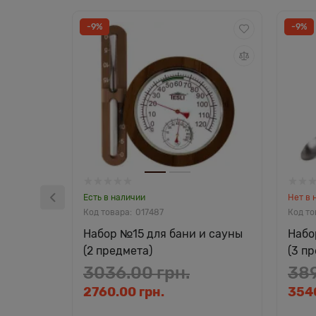
-9%
-9%
Есть в наличии
Нет в 
017487
Набор №15 для бани и сауны
Набо
(2 предмета)
(3 п
3036.00 грн.
389
2760.00 грн.
3540