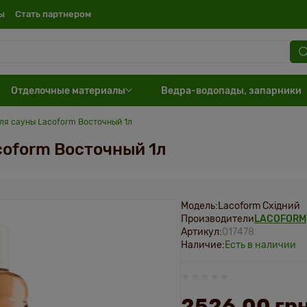
ы
Cтать партнером
Отделочные материалы
Ведра-водопады, запарники
ля сауны Lacoform Восточный 1л
coform Восточный 1л
Модель:
Lacoform Східний
Производители
LACOFORM
Артикул:
017478
Наличие:
Есть в наличии
2526.00 грн