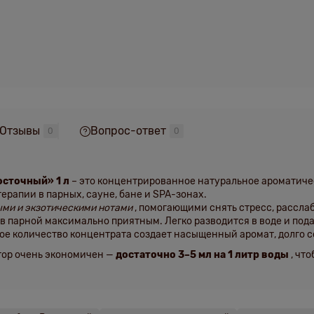
Отзывы
Вопрос-ответ
0
0
осточный» 1 л
– это концентрированное натуральное ароматиче
ерапии в парных, сауне, бане и SPA-зонах.
ыми и экзотическими нотами
, помогающими снять стресс, рассла
 в парной максимально приятным. Легко разводится в воде и под
шое количество концентрата создает насыщенный аромат, долго
тор очень экономичен —
достаточно 3–5 мл на 1 литр воды
, чт