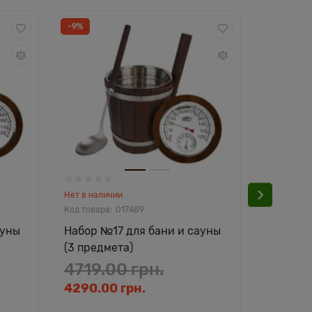
-9%
-9%
Нет в наличии
Есть в нал
017489
ауны
Набор №17 для бани и сауны
Набор №
(3 предмета)
(5 предм
4719.00 грн.
11728
4290.00 грн.
10662.