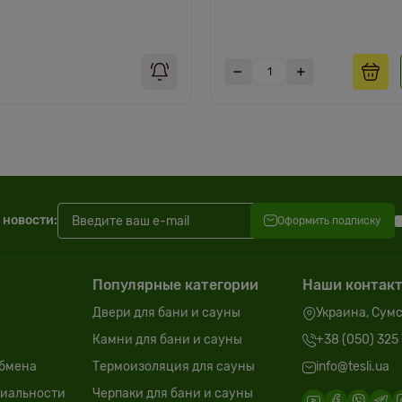
 новости:
Оформить подписку
Популярные категории
Наши контак
Двери для бани и сауны
Украина, Сумск
Камни для бани и сауны
+38 (050) 325 
обмена
Термоизоляция для сауны
info@tesli.ua
иальности
Черпаки для бани и сауны