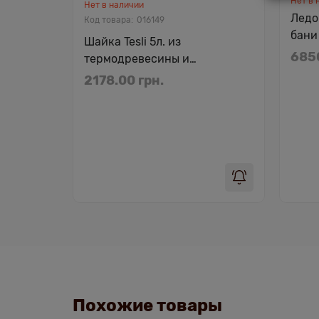
Нет в 
Нет в наличии
Ледо
016149
бани 
Шайка Tesli 5л. из
6850
термодревесины и
нержавеющей вставкой
2178.00 грн.
Похожие товары