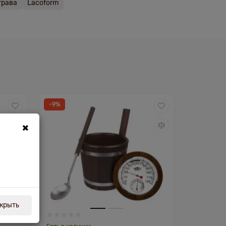
трава
Lacoform
-9%
×
крыть