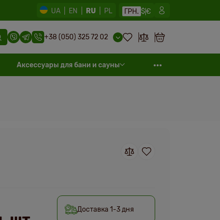
UA
|
EN
|
RU
|
PL
ГРН.
$
€
+38 (050) 325 72 02
Аксессуары для бани и сауны
Доставка 1-3 дня
. шт