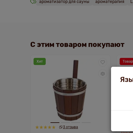
ароматизатор для сауны
ароматерапия
L
С этим товаром покупают
Хит
Товар
Язы
3 отзыва