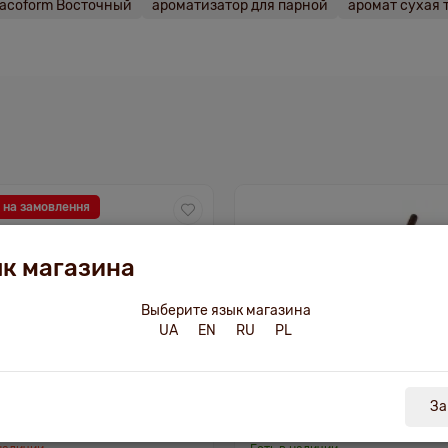
acoform Восточный
ароматизатор для парной
аромат сухая 
 на замовлення
к магазина
Выберите язык магазина
UA
EN
RU
PL
За