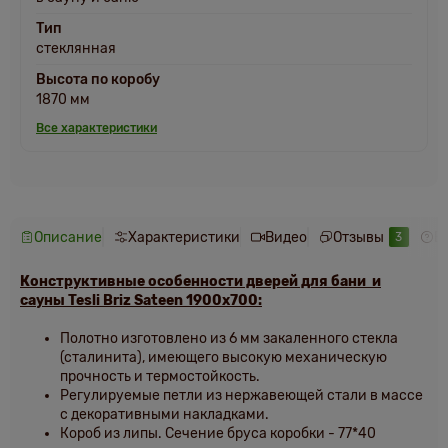
Тип
стеклянная
Высота по коробу
1870 мм
Все характеристики
Описание
Характеристики
Видео
Отзывы
В
3
Конструктивные особенности дверей для бани и
сауны
Tesli Briz Sateen 1900х700
:
Полотно изготовлено из 6 мм закаленного стекла
(сталинита), имеющего высокую механическую
прочность и термостойкость.
Регулируемые петли из нержавеющей стали в массе
с декоративными накладками.
Короб из липы.
Сечение бруса коробки - 77*40