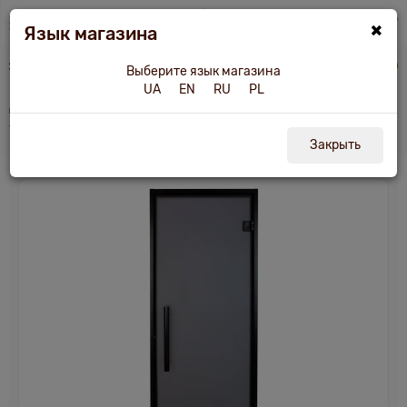
×
Язык магазина
ua
Двери для бани и сауны
Дверь для хаммама Tesli Antalya Black 1900х700
Выберите язык магазина
UA
EN
RU
PL
Дверь для хаммама Tesli Antalya Black
1900х700
Закрыть