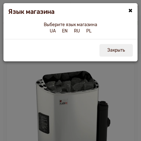
×
Язык магазина
a
Печи и другое оборудование
Электрокаменка Sawo SCANDIA SCA-90 NB
Выберите язык магазина
UA
EN
RU
PL
Электрокаменка Sawo SCANDIA SCA-90
NB
Закрыть