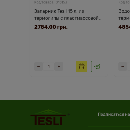
013153
Запарник Tesli 15 л. из
Водоп
термолипы с пластмассовой
терм
вставкой и крышкой.
вста
2784.00 грн.
4854
Подписаться на