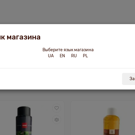
к магазина
уры
ведро-водопад в баню
душ в сауну
обливное устройст
Выберите язык магазина
UA
EN
RU
PL
За