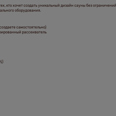
ех, кто хочет создать
уникальный дизайн сауны без ограничени
ального оборудования.
 создаете самостоятельно)
рированный рассеиватель
½)