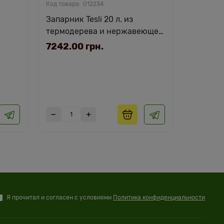
012234
Запарник Tesli 20 л. из
Водопад-
термодерева и нержавеющей
из терм
 с
вставкой с крышкой.
нержав
7242.00 грн.
17640.
Я прочитал и согласен с условиями
Политика конфиденциальности