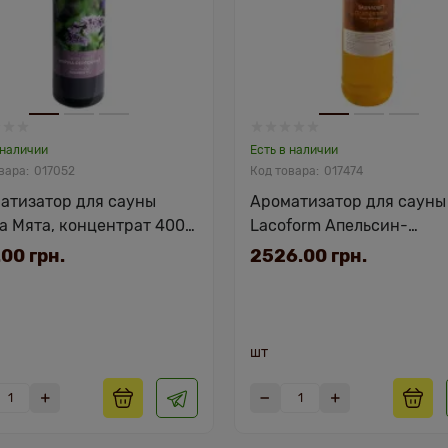
 наличии
Есть в наличии
017052
017474
атизатор для сауны
Ароматизатор для сауны
ia Мята, концентрат 400
Lacoform Апельсин-
Мандарин 1л
00 грн.
2526.00 грн.
шт