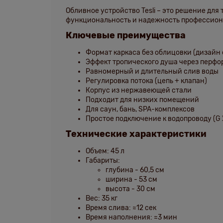
Обливное устройство Tesli –
это решение для т
функциональность и надежность профессион
Ключевые преимущества
Формат
каркаса без облицовки (дизайн
Эффект
тропического душа
через перфо
Равномерный и длительный слив воды
Регулировка потока
(цепь + клапан)
Корпус из
нержавеющей стали
Подходит для низких помещений
Для
саун, бань, SPA-комплексов
Простое подключение к водопроводу (G 
Технические характеристики
Объем:
45 л
Габариты:
глубина -
60,5 см
ширина -
53 см
высота -
30 см
Вес:
35 кг
Время слива:
≈12 сек
Время наполнения:
≈3 мин