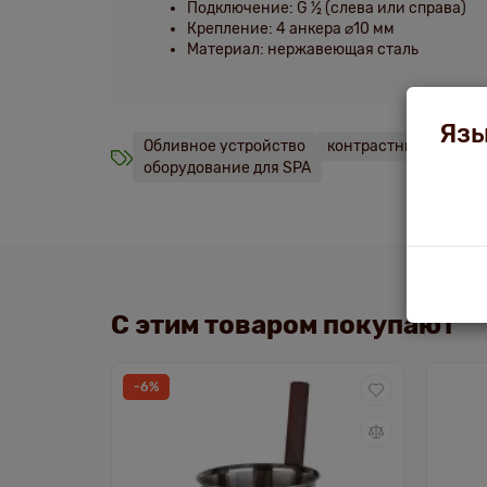
Подключение:
G ½ (слева или справа)
Крепление:
4 анкера ⌀10 мм
Материал:
нержавеющая сталь
Язы
Обливное устройство
контрастные процед
оборудование для SPA
С этим товаром покупают
-6%