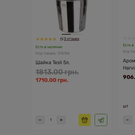
3 отзыва
Есть в
Есть в наличии
016156
Аром
Шайка Tesli 5л.
Harv
1813.00 грн.
мл
906.
1710.00 грн.
шт