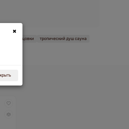
×
во без облицовки
тропический душ сауна
крыть