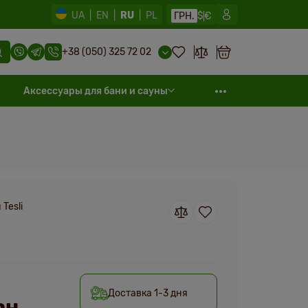
UA
|
EN
|
RU
|
PL
ГРН.
$
€
+38 (050) 325 72 02
Аксессуары для бани и сауны
Tesli
Доставка 1-3 дня
рн.