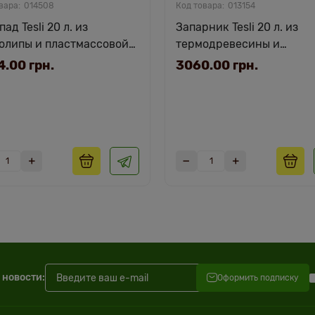
014508
013154
ад Tesli 20 л. из
Запарник Tesli 20 л. из
олипы и пластмассовой
термодревесины и
вкой
пластмассовой вставкой
.00 грн.
3060.00 грн.
крышкой
 новости:
Оформить подписку