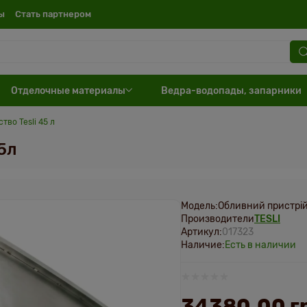
ы
Cтать партнером
Отделочные материалы
Ведра-водопады, запарники
тво Tesli 45 л
5л
Модель:
Обливний пристрій 
Производители
TESLI
Артикул:
017323
Наличие:
Есть в наличии
34380.00 г