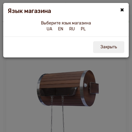
×
Язык магазина
рники
Водопад-цилиндр Tesli 30 л. из термодерева и нержавеющей вставко
Выберите язык магазина
UA
EN
RU
PL
Водопад Tesli цилиндр с нержавеющей
вставкой 30 л.
Закрыть