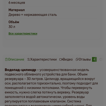
6 месяцев
Материал
Дерево + нержавеющая сталь
Объём
30 л
Все характеристики
Описание
Характеристики
Видео
Отзывы
В
4
Водопад-цилиндр
– усовершенствованная модель
подвесного обливного устройства для бани. Объем
резервуара – 30 литров. Цилиндр, вращающийся вокруг
оси, располагается горизонтально, поэтому подходит для
помещений с низкими потолками. Чтобы перевернуть
емкость, нужно слегка потянуть веревку. Резервуар
заполняется водой автоматически, уровень воды
регулируется поплавковым клапаном. Система
подключается к водопроводу через гибкий шланг. Для