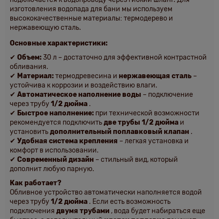
изготовления водопада для бани мы используем
высококачественные материалы: термодерево и
нержавеющую сталь.
Основные характеристики:
✔
Объем:
30 л – достаточно для эффективной контрастной
обливания.
✔
Материал:
термодревесина и
нержавеющая сталь
–
устойчива к коррозии и воздействию влаги.
✔
Автоматическое наполнение воды
– подключение
через трубу
1/2 дюйма
.
✔
Быстрое наполнение:
при технической возможности
рекомендуется подключить
две трубы 1/2 дюйма
и
установить
дополнительный поплавковый клапан
.
✔
Удобная система крепления
– легкая установка и
комфорт в использовании.
✔
Современный дизайн
– стильный вид, который
дополнит любую парную.
Как работает?
Обливное устройство автоматически наполняется водой
через трубу
1/2 дюйма
. Если есть возможность
подключения
двумя трубами
, вода будет набираться еще