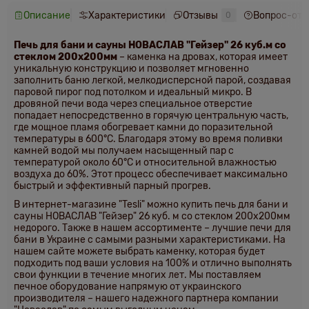
Описание
Характеристики
Отзывы
Вопрос-отв
0
Печь для бани и сауны НОВАСЛАВ "Гейзер" 26 куб.м
со
стеклом 200х200мм
–
каменка на дровах, которая имеет
уникальную конструкцию и позволяет мгновенно
заполнить баню легкой, мелкодисперсной парой, создавая
паровой пирог под потолком и идеальный микро.
В
дровяной печи вода через специальное отверстие
попадает непосредственно в горячую центральную часть,
где мощное пламя обогревает камни до поразительной
температуры в 600°C. Благодаря этому во время поливки
камней водой мы получаем насыщенный пар с
температурой около 60°C и относительной влажностью
воздуха до 60%. Этот процесс обеспечивает максимально
быстрый и эффективный парный прогрев.
В интернет-магазине "Tesli" можно купить печь для бани и
сауны НОВАСЛАВ "Гейзер" 26 куб. м со стеклом 200х200мм
недорого. Также в нашем ассортименте – лучшие печи для
бани в Украине с самыми разными характеристиками. На
нашем сайте можете выбрать каменку, которая будет
подходить под ваши условия на 100% и отлично выполнять
свои функции в течение многих лет.
Мы поставляем
печное оборудование напрямую от украинского
производителя – нашего надежного партнера компании