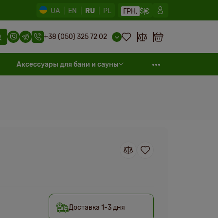
UA
|
EN
|
RU
|
PL
ГРН.
$
€
+38 (050) 325 72 02
Аксессуары для бани и сауны
Доставка 1-3 дня