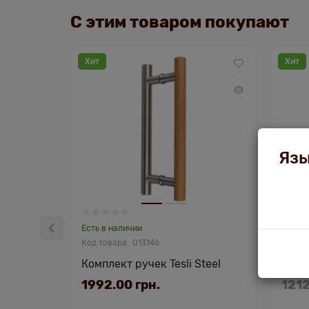
С этим товаром покупают
Хит
Хит
Язы
Есть в наличии
Нет в 
013146
Комплект ручек Tesli Steel
Компл
1992.00 грн.
1212