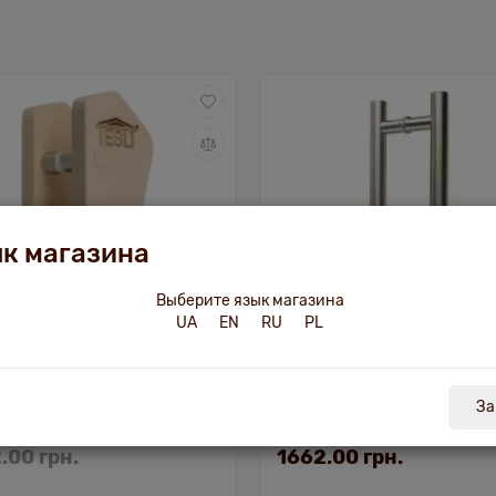
к магазина
Выберите язык магазина
UA
EN
RU
PL
наличии
Есть в наличии
014665
013148
За
ект ручек Tesli RS
Комплект ручек Tesli Ант
.00 грн.
1662.00 грн.