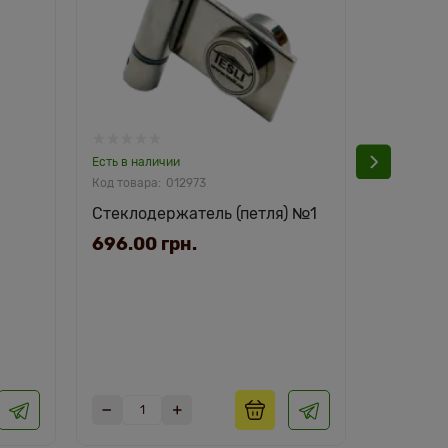
Есть в наличии
Есть в нал
012973
Стеклодержатель (петля) №1
Комплект
696.00 грн.
1992.0