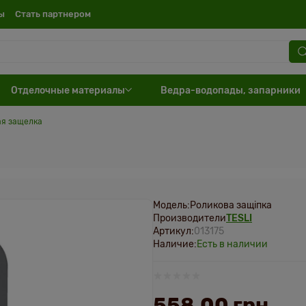
ы
Cтать партнером
Отделочные материалы
Ведра-водопады, запарники
ая защелка
Модель:
Роликова защіпка
Производители
TESLI
Артикул:
013175
Наличие:
Есть в наличии
558.00 грн.