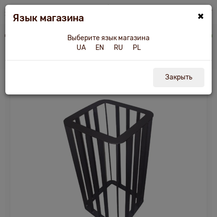
×
Язык магазина
е оборудование
Сетки для камней
Сетка для камней SKL-300 неразборная
Выберите язык магазина
UA
EN
RU
PL
Сеть для камней SKL-300 неразборна
Закрыть