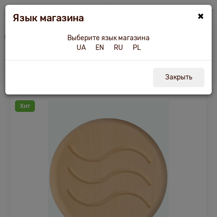
×
Язык магазина
суары для бани и сауны
Заглушка Tesli вентиляционная d100, основа нерж
Выберите язык магазина
UA
EN
RU
PL
Заглушка Tesli вентиляционная d100,
основа нерж.
Закрыть
Хит