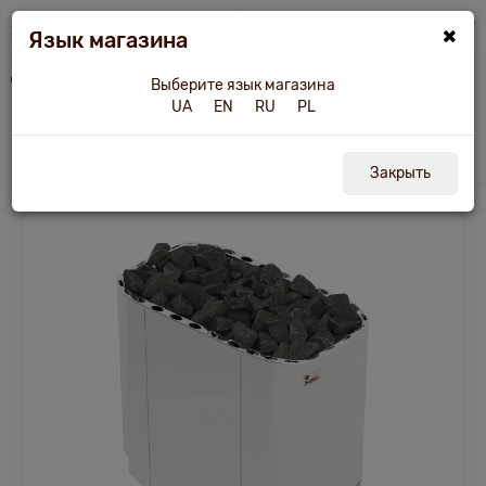
×
Язык магазина
угое оборудование
Электрокаменка Sawo SUPER SAVONIA SAV-240 NS-V12
Выберите язык магазина
UA
EN
RU
PL
Электрокаменка Sawo SUPER SAVONIA
SAV-240 NS-V12
Закрыть