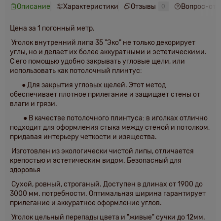
Описание
Характеристики
Отзывы
Вопрос-отв
0
Цена за 1 погонный метр.
Уголок внутренний липа 35 "Эко" не только декорирует
углы, но и делает их более аккуратными и эстетическими.
С его помощью удобно закрывать угловые щели, или
использовать как потолочный плинтус:
● Для закрытия угловых щелей. Этот метод
обеспечивает плотное прилегание и защищает стены от
влаги и грязи.
● В качестве потолочного плинтуса:
в
иголках отлично
подходит для оформления стыка между стеной и потолком,
придавая интерьеру четкости и изящества.
Изготовлен из экологически чистой липы, отличается
крепостью и эстетическим видом. Безопасный для
здоровья
Сухой, ровный, строганый.
Доступен в длинах от
1900
до
3000 мм.
потребности. Оптимальная ширина гарантирует
прилегание и аккуратное оформление углов.
Уголок цельный
перепады цвета
и "живые" сучки до 12мм.