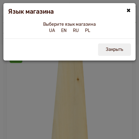
×
Язык магазина
ок, плинтус
Уголок внутренний липа 35 "Эко", цельный 27х27х1900-3000 мм
Выберите язык магазина
UA
EN
RU
PL
Уголок внутренний 35 Эко
Закрыть
Хит