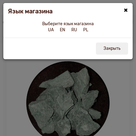
×
Язык магазина
борудование
Камни для бани и сауны
Жадеит колото-пиленый 5-12 см/25 к
Выберите язык магазина
UA
EN
RU
PL
Жадеит колото-пиленый 5-12 см/25 кг
Закрыть