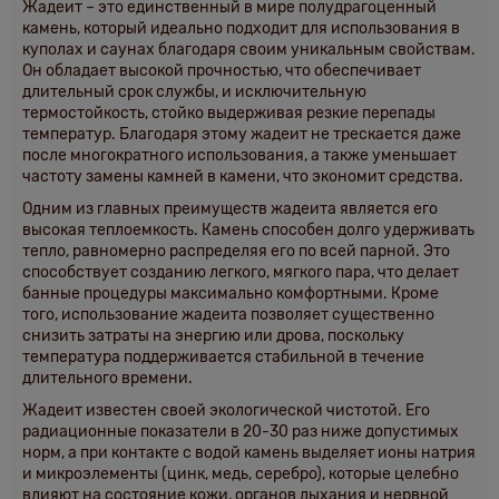
Жадеит – это единственный в мире полудрагоценный
камень, который идеально подходит для использования в
куполах и саунах благодаря своим уникальным свойствам.
Он обладает высокой прочностью, что обеспечивает
длительный срок службы, и исключительную
термостойкость, стойко выдерживая резкие перепады
температур. Благодаря этому жадеит не трескается даже
после многократного использования, а также уменьшает
частоту замены камней в камени, что экономит средства.
Одним из главных преимуществ жадеита является его
высокая теплоемкость. Камень способен долго удерживать
тепло, равномерно распределяя его по всей парной. Это
способствует созданию легкого, мягкого пара, что делает
банные процедуры максимально комфортными. Кроме
того, использование жадеита позволяет существенно
снизить затраты на энергию или дрова, поскольку
температура поддерживается стабильной в течение
длительного времени.
Жадеит известен своей экологической чистотой. Его
радиационные показатели в 20-30 раз ниже допустимых
норм, а при контакте с водой камень выделяет ионы натрия
и микроэлементы (цинк, медь, серебро), которые целебно
влияют на состояние кожи, органов дыхания и нервной