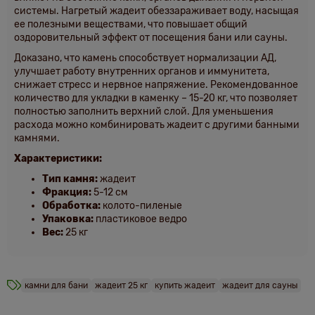
системы. Нагретый жадеит обеззараживает воду, насыщая
ее полезными веществами, что повышает общий
оздоровительный эффект от посещения бани или сауны.
Доказано, что камень способствует нормализации АД,
улучшает работу внутренних органов и иммунитета,
снижает стресс и нервное напряжение. Рекомендованное
количество для укладки в каменку – 15-20 кг, что позволяет
полностью заполнить верхний слой. Для уменьшения
расхода можно комбинировать жадеит с другими банными
камнями.
Характеристики:
Тип камня:
жадеит
Фракция:
5-12 см
Обработка:
колото-пиленые
Упаковка:
пластиковое ведро
Вес:
25 кг
камни для бани
жадеит 25 кг
купить жадеит
жадеит для сауны