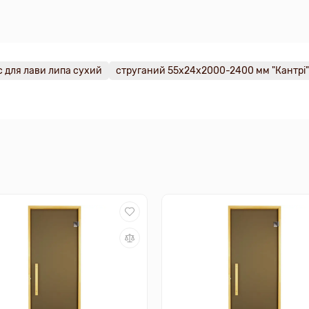
с для лави липа сухий
струганий 55х24х2000-2400 мм "Кантрі"