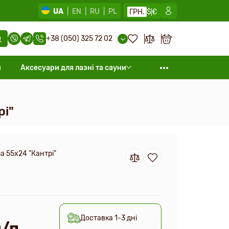
UA
|
EN
|
RU
|
PL
ГРН.
$
€
+38 (050) 325 72 02
и
Аксесуари для лазні та сауни
рі"
а 55х24 "Кантрі"
Доставка 1-3 дні
м/п