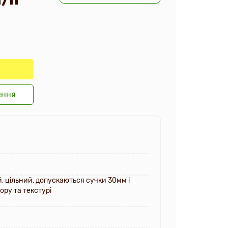
ення
й, цільний, допускаються сучки 30мм і
ору та текстурі