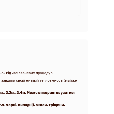
нок під час лазневих процедур.
 завдяки своїй низькій теплоємності (майже
0м., 2,2м., 2,4м. Може використовуватися
.ч. чорні, випадні), сколи, тріщини,