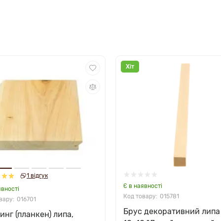
Хіт
1 відгук
Є в наявності
явності
015781
016701
Брус декоративний липа
инг (планкен) липа,