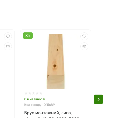
Хіт
Хіт
Є в наявності
Є в наявно
015689
Брус монтажний, липа,
Брус дл