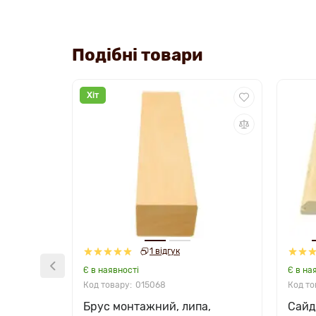
Подібні товари
Хіт
1 відгук
Є в наявності
Є в на
015068
Брус монтажний, липа,
Сайд