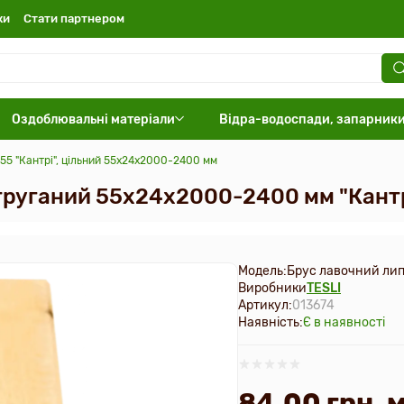
ки
Стати партнером
Оздоблювальні матеріали
Відра-водоспади, запарник
55 "Кантрі", цільний 55х24х2000-2400 мм
струганий 55х24х2000-2400 мм "Кант
Модель:
Брус лавочний лип
Виробники
TESLI
Артикул:
013674
Наявність:
Є в наявності
84.00 грн. 