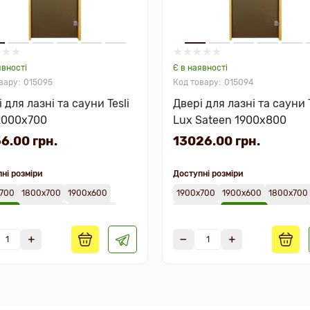
явності
Є в наявності
015095
015094
 для лазні та сауни Tesli
Двері для лазні та сауни T
2000х700
Lux Sateen 1900х800
6.00 грн.
13026.00 грн.
ні розміри
Доступні розміри
700
1800х700
1900х600
1900х700
1900х600
1800х700
х700
1900х800
2000х800
2000х700
1900х800
2000х80