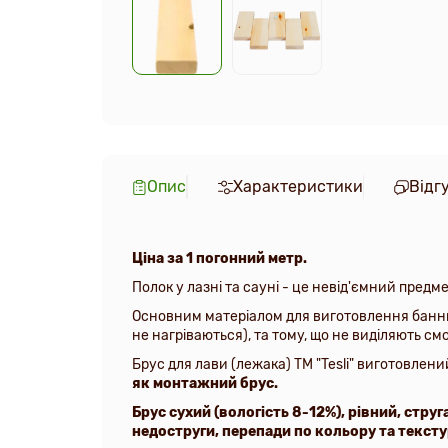
Опис
Характеристики
Відг
Ціна за 1 погонний метр.
Полок у лазні
та
сауні - це невід'ємний предме
Основним матеріалом для виготовлення банних
не нагріваються), та тому, що не виділяють см
Брус для лави
(лежака)
ТМ "Tesli" виготовлени
як монтажний брус.
Брус сухий (вологість 8-12%), рівний, струг
недоструги, перепади по кольору та тексту