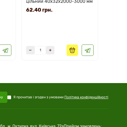
цільний 40х32х2000-3000 мм
"Екстра"
3000 мм
62.40 грн.
269.40
Я прочитав і згоден з умовами
Політика конфіденційності
ку
бл., м. Охтирка, вул. Київська, 72а
Прийом замовлень: