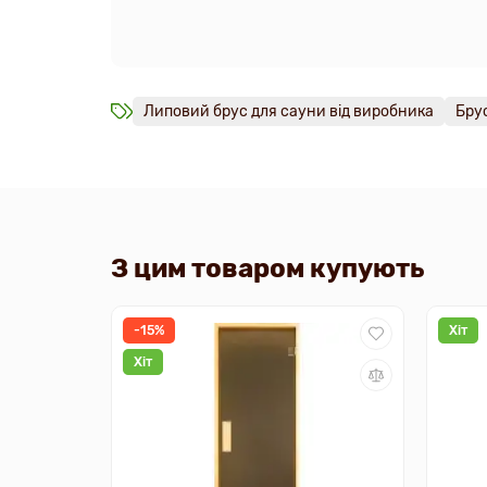
Липовий брус для сауни від виробника
Бру
З цим товаром купують
-15%
Хіт
Хіт