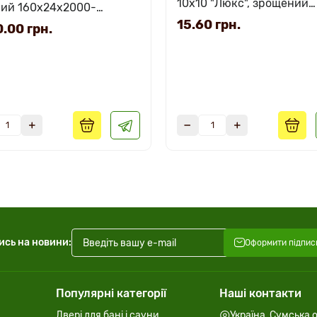
10х10 "Люкс", зрощений
ний 160х24х2000-
10х10х2000м
15.60 грн.
мм.
.00 грн.
ись на новини:
Оформити підпис
Популярні категорії
Наші контакти
Двері для бані і сауни
Україна, Сумська о