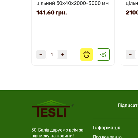
цільний 50х40х2000-3000 мм
ціль
2800
141.60 грн.
2100
Підписат
Інформація
50
Балів даруємо всім за
підписку на новини!
Про компанію