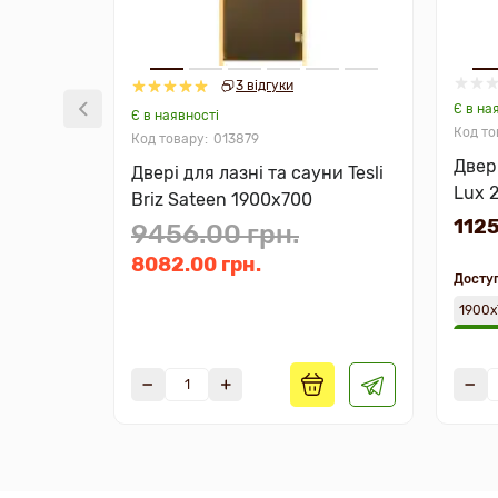
3 відгуки
Є в на
Є в наявності
013879
Двері
Двері для лазні та сауни Tesli
Lux 
Briz Sateen 1900х700
1125
9456.00 грн.
8082.00 грн.
Доступ
1900х
2000