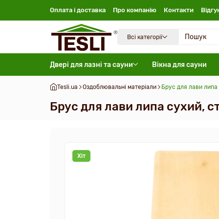
Оплата і доставка
Про компанію
Контакти
Відгу
Всі категорії
Двері для лазні та сауни
Вікна для сауни
Tesli.ua
Оздоблювальні матеріали
Брус для лави липа 
Брус для лави липа сухий, 
Хіт