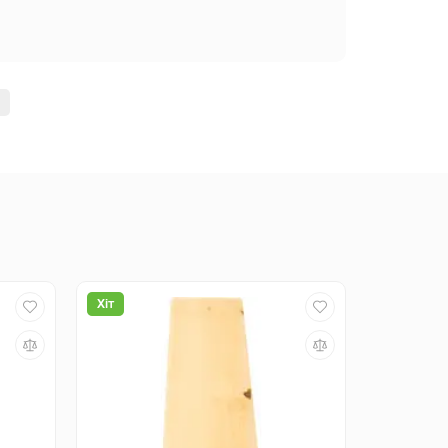
Хіт
Хіт
-9%