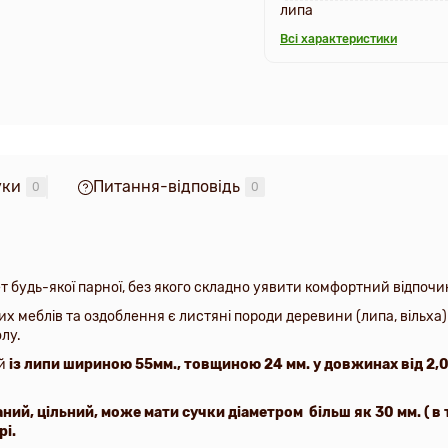
липа
Всі характеристики
уки
Питання-відповідь
0
0
т будь-якої парної, без якого складно уявити комфортний відпочи
 меблів та оздоблення є листяні породи деревини (липа, вільха)
олу.
й
із липи шириною 55мм., товщиною 2
4
мм. у довжинах від 2,
аний, цільний, може мати сучки діаметром більш як 30 мм. ( в т
рі.