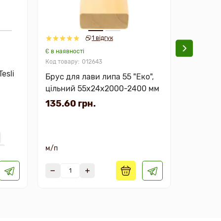
1 відгук
Є в наявності
Є в наявно
012643
esli
Брус для лави липа 55 "Еко",
Двері дл
цільний 55х24х2000-2400 мм
DUO 190
7544.
135.60 грн.
6858.0
м/п
0