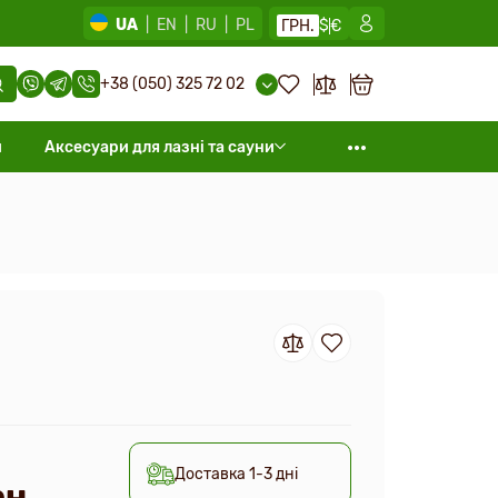
UA
|
EN
|
RU
|
PL
ГРН.
$
€
+38 (050) 325 72 02
и
Аксесуари для лазні та сауни
Доставка 1-3 дні
н.