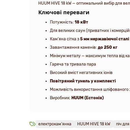
HUUM HIVE 18 kW — оптимальний вибір для вел
Ключові переваги
Потужність:
18 кВт
Для великих саун (приватних і комерці
Кам’яна сітка з
5 мм нержавіючої сталі
Завантаження каменів:
до 250 кг
Мінімум металу — максимум тепла від к
Гаряча та тривала пара
Високий вміст негативних іонів
Повітряний тунель у комплекті
Можливість використання шліфованого 
Виробник:
HUUM (Естонія)
електрокам’янка
HUUM HIVE 18 kW
піч дл