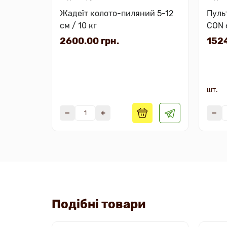
Жадеїт колото-пиляний 5-12
Пуль
см / 10 кг
CON 
елек
2600.00 грн.
1524
шт.
Подібні товари