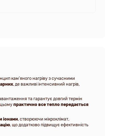
нцип кам’яного нагріву з сучасними
парних
, де важливі інтенсивний нагрів,
навантаження та гарантує довгий термін
и цьому
практично все тепло передається
и іонами
, створюючи мікроклімат,
тацію
, що додатково підвищує ефективність