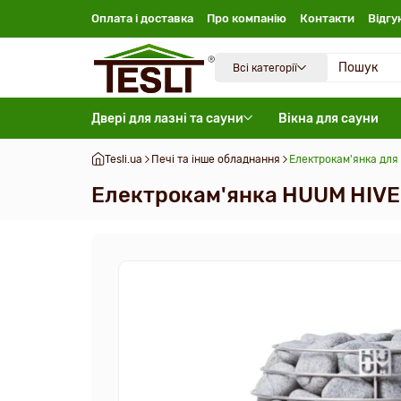
Оплата і доставка
Про компанію
Контакти
Відгу
Всі категорії
Двері для лазні та сауни
Вікна для сауни
Tesli.ua
Печі та інше обладнання
Електрокам'янка для 
Електрокам'янка HUUM HIVE