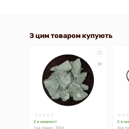
З цим товаром купують
Є в наявності
Є в на
35161