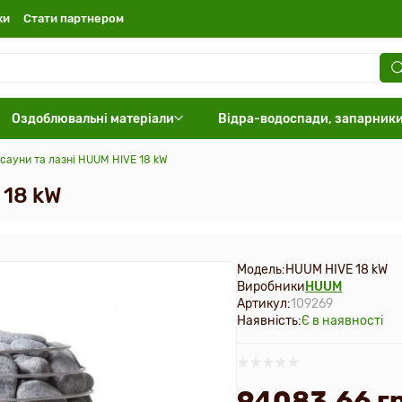
ки
Стати партнером
Оздоблювальні матеріали
Відра-водоспади, запарник
сауни та лазні HUUM HIVE 18 kW
 18 kW
Модель:
HUUM HIVE 18 kW
Виробники
HUUM
Артикул:
109269
Наявність:
Є в наявності
94083.66 гр