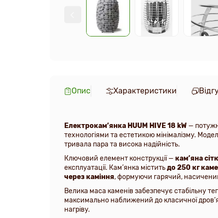
Опис
Характеристики
Відг
Електрокам’янка HUUM HIVE 18 kW
— потужн
технологіями та естетикою мінімалізму. Модел
тривала пара та висока надійність.
Ключовий елемент конструкції —
кам’яна сіт
експлуатації. Кам’янка містить
до 250 кг каме
через каміння
, формуючи гарячий, насичений
Велика маса каменів забезпечує стабільну те
максимально наближений до класичної дров’я
нагріву.