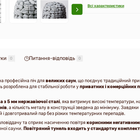
Всі характеристики
уки
Питання-відповідь
0
0
а професійна піч для
великих саун
, що поєднує традиційний при
ь розроблена для стабільної роботи у
приватних і комерційних 
ка з 5 мм нержавіючої сталі
, яка витримує високі температури, 
нів
, а кількість металу в конструкції зведена до мінімуму. Завдяк
 і довготривалий пар без різких температурних перепадів.
пловіддачу та сприяє насиченню повітря
корисними негативним
ної сауни.
Повітряний тунель входить у стандартну комплек