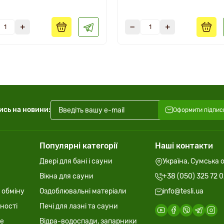
ись на новини:
Оформити підпис
Популярні категорії
Наші контакти
Двері для бані і сауни
Україна, Сумська о
Вікна для сауни
+38 (050) 325 72 
 обміну
Оздоблювальні матеріали
info@tesli.ua
ності
Печі для лазні та сауни
ie
Відра-водоспади, запарники