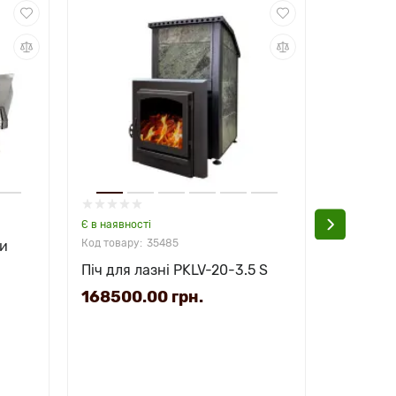
Є в наявності
Є в наявно
35485
ни
Піч для лазні PKLV-20-3.5 S
Піч для 
168500.00 грн.
27805.