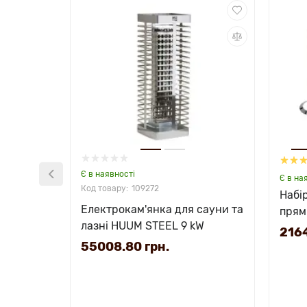
Є в наявності
Є в на
109272
Набі
Електрокам'янка для сауни та
прям
лазні HUUM STEEL 9 kW
2164
55008.80 грн.