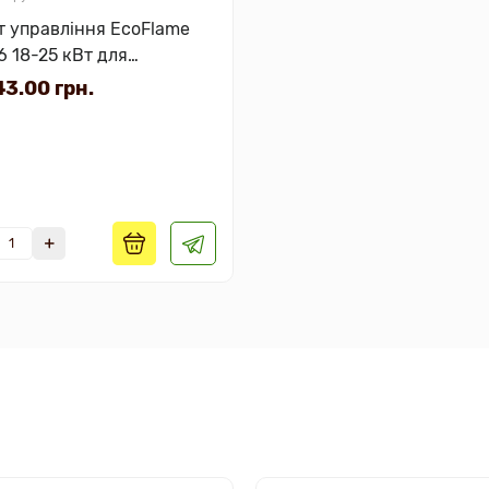
т управління EcoFlame
6 18-25 кВт для
трокам'янок
3.00 грн.