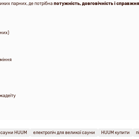
иких парних, де потрібна
потужність, довговічність і справжня
йних)
аміння
жадеїту
я сауни HUUM
електропіч для великої сауни
HUUM купити
п