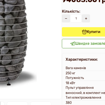
Кількість:
Купити
Швидке замовл
Характеристики:
Вага каменів
250 кг
Потужність
18 кВт
Пульт управління
виносний, в комплект н
Тип електроживлення
380