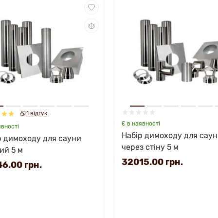
1 відгук
Є в наявності
явності
Набір димоходу для сау
р димоходу для сауни
через стіну 5 м
ий 5 м
32015.00 грн.
6.00 грн.