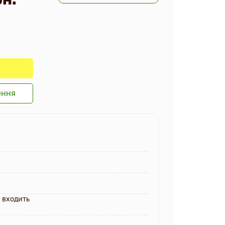
ення
е входить