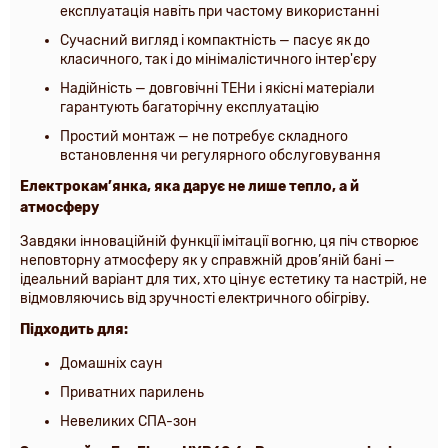
експлуатація навіть при частому використанні
Сучасний вигляд і компактність
— пасує як до
класичного, так і до мінімалістичного інтер'єру
Надійність
— довговічні ТЕНи і якісні матеріали
гарантують багаторічну експлуатацію
Простий монтаж
— не потребує складного
встановлення чи регулярного обслуговування
Електрокам’янка, яка дарує не лише тепло, а й
атмосферу
Завдяки
інноваційній функції імітації вогню
, ця піч створює
неповторну атмосферу
як у справжній дров’яній бані
—
ідеальний варіант для тих, хто цінує
естетику та настрій
, не
відмовляючись від зручності електричного обігріву.
Підходить для:
Домашніх саун
Приватних парилень
Невеликих СПА-зон