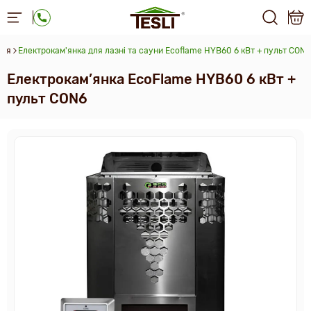
ння
Електрокам'янка для лазні та сауни Ecoflame HYB60 6 кВт + пульт CON6
Електрокам’янка EcoFlame HYB60 6 кВт +
пульт CON6