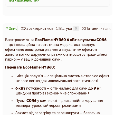
Всі характеристики
Опис
Характеристики
Відгуки
Питання-відпові
0
Електрокам’янка
EcoFlame HYB60 6 кВт з пультом CON6
— це інноваційна та естетична модель, яка поєднує
ефективне електронагрівання
з
візуальним ефектом
живого вогню
, даруючи справжню атмосферу традиційної
парної — у вашій домашній сауні.
Переваги EcoFlame HYB60:
Імітація полум’я
— спеціальна система створює ефект
живого вогню для максимальної автентичності
6 кВт
потужності
— оптимально для саун
до 9 м³
,
швидкий прогрів і економічне споживання
Пульт
CON6
у комплекті
— дистанційне керування
температурою, таймером і режимами
Захист від перегріву та перенапруги
— безпечна