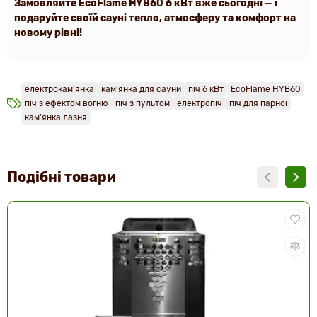
Замовляйте EcoFlame HYB60 6 кВт вже сьогодні — і
подаруйте своїй сауні тепло, атмосферу та комфорт на
новому рівні!
електрокам’янка
кам’янка для сауни
піч 6 кВт
EcoFlame HYB60
піч з ефектом вогню
піч з пультом
електропіч
піч для парної
кам’янка лазня
Подібні товари