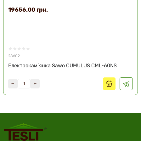
19656.00 грн.
28602
Електрокам`янка Sawo CUMULUS CML-60NS