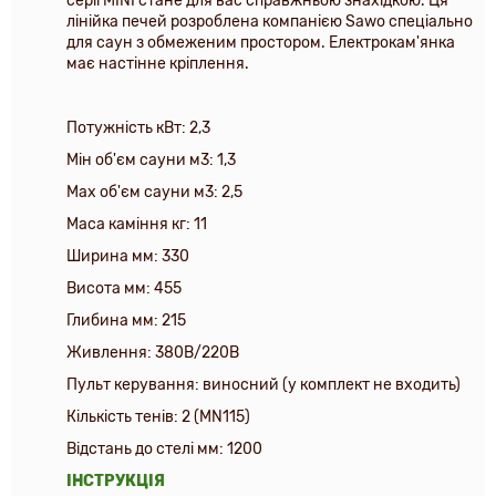
серії MINI стане для вас справжньою знахідкою. Ця
лінійка печей розроблена компанією Sawo спеціально
для саун з обмеженим простором. Електрокам'янка
має настінне кріплення.
Потужність кВт: 2,3
Мін об'єм сауни м3: 1,3
Max об'єм сауни м3: 2,5
Маса каміння кг: 11
Ширина мм: 330
Висота мм: 455
Глибина мм: 215
Живлення: 380В/220В
Пульт керування: виносний (у комплект не входить)
Кількість тенів: 2 (MN115)
Відстань до стелі мм: 1200
ІНСТРУКЦІЯ