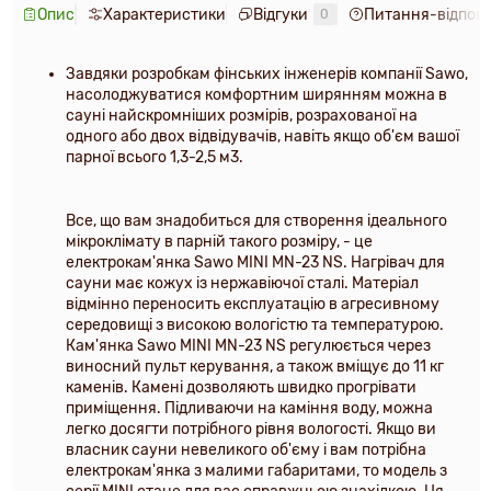
Опис
Характеристики
Відгуки
Питання-відпові
0
Завдяки розробкам фінських інженерів компанії Sawo,
насолоджуватися комфортним ширянням можна в
сауні найскромніших розмірів, розрахованої на
одного або двох відвідувачів, навіть якщо об'єм вашої
парної всього 1,3-2,5 м3.
Все, що вам знадобиться для створення ідеального
мікроклімату в парній такого розміру, - це
електрокам'янка Sawo MINI MN-23 NS. Нагрівач для
сауни має кожух із нержавіючої сталі. Матеріал
відмінно переносить експлуатацію в агресивному
середовищі з високою вологістю та температурою.
Кам'янка Sawo MINI MN-23 NS регулюється через
виносний пульт керування, а також вміщує до 11 кг
каменів. Камені дозволяють швидко прогрівати
приміщення. Підливаючи на каміння воду, можна
легко досягти потрібного рівня вологості. Якщо ви
власник сауни невеликого об'єму і вам потрібна
електрокам'янка з малими габаритами, то модель з