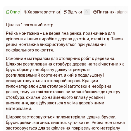
Опис
Характеристики
Відгуки
Питання-відпові
0
Ціна за 1 погонний метр.
Рейка монтажна - це дерев'яна рейка, призначена для
кріплення інших виробів з дерева до стіни, стелі і т.д. Також
рейка монтажна використовується при укладанні
покрівельного покриття.
Основним матеріалом для столярних робіт є деревина.
Шляхом розпилювання стовбура дерева на такі частини як
брус, обрізну і необрізну дошку отримують
розпилювальний сортамент, який в подальшому і
використовується в столярній справі. Кращим
пиломатеріалом для столярної заготовки є необрізна
дошка, тому як такі заготовки, випиляні ближче до центру
стовбура, схильні до найменшого впливу усадки і
висихання, що відбуваються з усіма дерев'яними
матеріалами.
Широко застосовуються пиломатеріали: дошка, бруски,
бруси, рейки, вагонка, лиштва, куточки і ін. Рейка монтажна
застосовується для закріплення покрівельного матеріалу