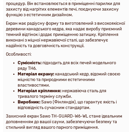
процедур. Він встановлюється в приміщенні парилки для
захисту від нагрітих елементів печі, поєднуючи захисну
функцію з естетичним дизайном.
Екран має радіусну форму та виготовлений з високоякісної
деревини канадського кедра, яка надає виробу приємний
темний відтінок і додає приміщенню затишку. Кріплення
виконані з міцної нержавіючої сталі, що забезпечує
надійність та довговічність конструкції.
Особливості:
Сумісність:
підходить для всіх печей модельного
ряду TH6.
Матеріал екрану:
канадський кедр, відомий своєю
міцністю та природними естетичними
властивостями.
Матеріал кріплення:
нержавіюча сталь для
тривалого терміну служби.
Виробник:
Sawo (Фінляндія), що гарантує якість і
відповідність сучасним стандартам.
Захисний екран Sawo TH-GUARD-W6-WL стане ідеальним
доповненням до вашої сауни, забезпечуючи безпеку та
стильний вигляд вашого парного приміщення.