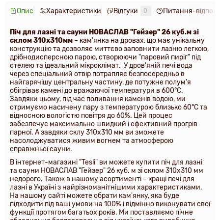
Опис
Характеристики
Відгуки
Питання-відпові
0
Піч для лазні та сауни НОВАСЛАВ "Гейзер" 26 куб.м
зі
склом
310х310
мм
–
кам'янка на дровах, що має унікальну
конструкцію та дозволяє миттєво заповнити лазню легкою,
дрібнодисперсною парою, створюючи "паровий пиріг" під
стелею та ідеальний мікроклімат.
У дров'яній печі вода
через спеціальний отвір потрапляє безпосередньо в
найгарячішу центральну частину, де потужне полум'я
обігріває камені до вражаючої температури в 600°C.
Завдяки цьому, під час поливання каменів водою, ми
отримуємо насичену пару з температурою близько 60°C та
відносною вологістю повітря до 60%. Цей процес
забезпечує максимально швидкий і ефективний прогрів
парної.
А завдяки склу 310х310 мм ви зможете
насолоджуватися живим вогнем та атмосферою
справжньої сауни.
В інтернет-магазині "Tesli" ви можете купити піч для лазні
та сауни НОВАСЛАВ "Гейзер" 26 куб. м зі склом 310х310 мм
недорого. Також в нашому асортименті – кращі печі для
лазні в Україні з найрізноманітнішими характеристиками.
На нашому сайті можете обрати кам'янку, яка буде
підходити під ваші умови на 100% і відмінно виконувати свої
функції протягом багатьох років.
Ми поставляємо пічне