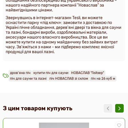
обладнання безпосередньо від українського виробника –
нашого надійного партнера компанії "Новаслав" за
найвигіднішими цінами.
Звернувшись в інтернет-магазин Tesli, ви можете
оснастити парну «під ключ»: замовити з доставкою по
Україні пічне обладнання, дерев'яні двері та вікна для сауни
та лазні, бондарні вироби, оздоблювальні матеріали,
аксесуари нашого власного виробництва. Все це ви
можете купити на одному майданчику без зайвих витрат
часу. Зв'яжіться з нами - ми підберемо комплекс якісної
продукції для вашої лазні.
дров'яна піч
купити піч для сауни
НОВАСЛАВ "Гейзер"
піч для сауни та лазні
піч НОВАСЛАВ зі склом
піч на 26 куб м
З цим товаром купують