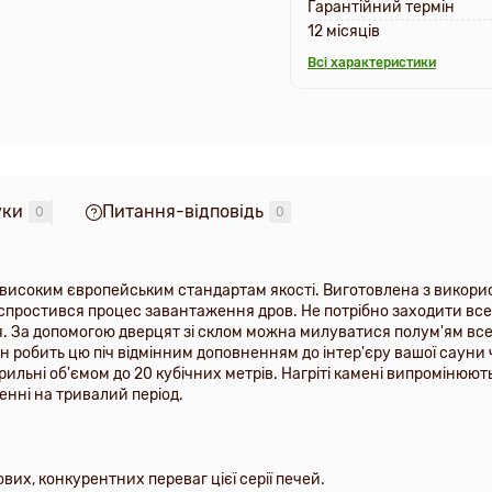
Гарантійний термін
12 місяців
Всі характеристики
уки
Питання-відповідь
0
0
є високим європейським стандартам якості. Виготовлена ​​з викор
спростився процес завантаження дров. Не потрібно заходити всер
. За допомогою дверцят зі склом можна милуватися полум'ям всер
 робить цю піч відмінним доповненням до інтер'єру вашої сауни чи 
ильні об'ємом до 20 кубічних метрів. Нагріті камені випромінюють т
нні на тривалий період.
вих, конкурентних переваг цієї серії печей.