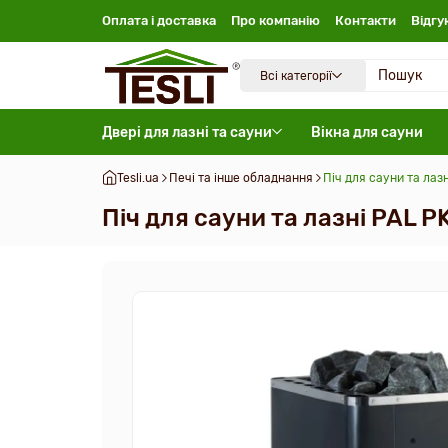
Оплата і доставка
Про компанію
Контакти
Відгу
Всі категорії
Двері для лазні та сауни
Вікна для сауни
Tesli.ua
Печі та інше обладнання
Піч для сауни та лаз
Піч для сауни та лазні PAL P