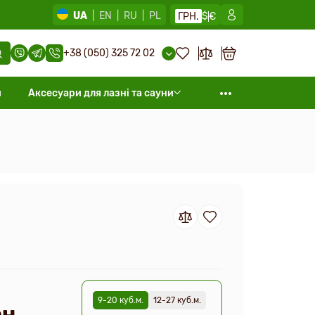
UA
|
EN
|
RU
|
PL
ГРН.
$
€
+38 (050) 325 72 02
и
Аксесуари для лазні та сауни
9-20 куб.м.
12-27 куб.м.
н.