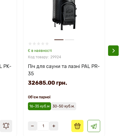
Є в наявності
Є в наявно
29924
L PK-
Піч для сауни та лазні PAL PR-
Піч для 
35
PК-20 KS
32685.00 грн.
28224.
Об'єм парної
16-35 куб.м
30-50 куб.м.