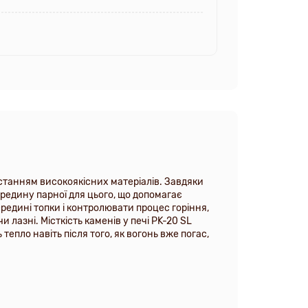
истанням високоякісних матеріалів. Завдяки 
едину парної для цього, що допомагає 
едині топки і контролювати процес горіння, 
лазні. Місткість каменів у печі PK-20 SL 
епло навіть після того, як вогонь вже погас, 