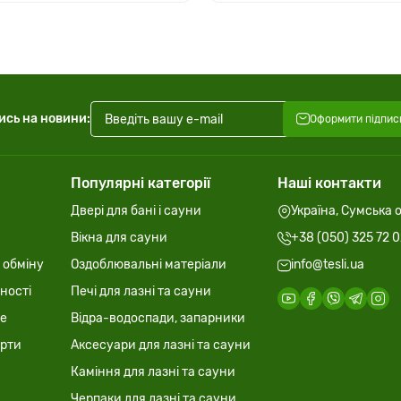
ись на новини:
Оформити підпис
Популярні категорії
Наші контакти
Двері для бані і сауни
Україна, Сумська о
Вікна для сауни
+38 (050) 325 72 
 обміну
Оздоблювальні матеріали
info@tesli.ua
ності
Печі для лазні та сауни
ie
Відра-водоспади, запарники
ерти
Аксесуари для лазні та сауни
Каміння для лазні та сауни
Черпаки для лазні та сауни