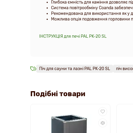
Глибока ємність для каміння дозволяє п
Система повітрообміну Coanda забезпеч
Рекомендована для використання як у до
Можлива опція подовження горловини па
IНСТРУКЦIЯ для печi PAL РK-20 SL
Піч для сауни та лазні PAL PK-20 SL
піч висо
Подібні товари