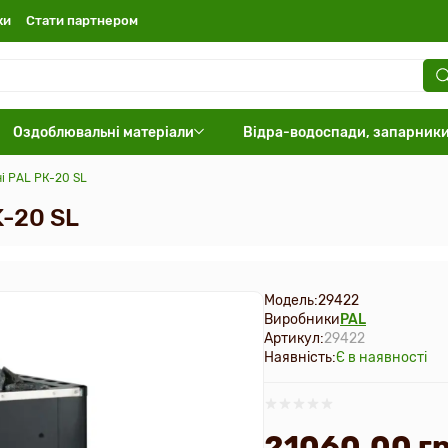
ки
Стати партнером
Оздоблювальні матеріали
Відра-водоспади, запарник
ні PAL PК-20 SL
K-20 SL
Модель:
29422
Виробники
PAL
Артикул:
29422
Наявність:
Є в наявності
21060.00 гр