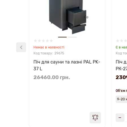
Немає в наявності
Є в на
29675
Піч для сауни та лазні PAL PK-
Піч д
37 L
PК-2
26460.00 грн.
2309
Об'єм 
9-20 