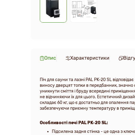
Опис
Характеристики
Відг
Піч для сауни та лазні PAL PK-20 SL відповіда
виносу дверцят топки в передбанник, значно 
уникнути сміття і бруду всередині приміщення
не відчиняючи їх для цього. Естетичний дизайн
складає 60 кг, що є достатньо для опалення пар
забезпечуючи приємну температуру в приміще
Особливості печі PAL PK-20 SL
:
Підсилена задня стінка - це одна з ключо