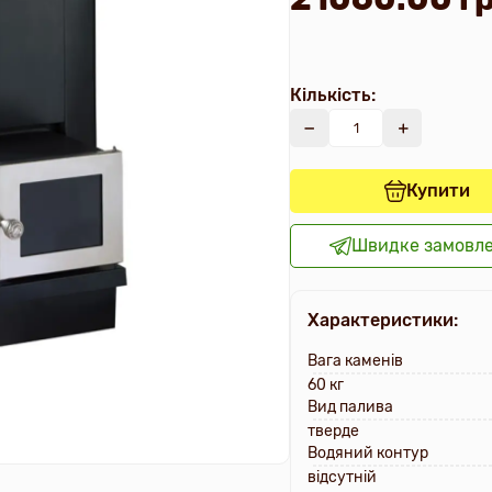
Кількість:
Купити
Швидке замовл
Характеристики:
Вага каменів
60 кг
Вид палива
тверде
Водяний контур
відсутній