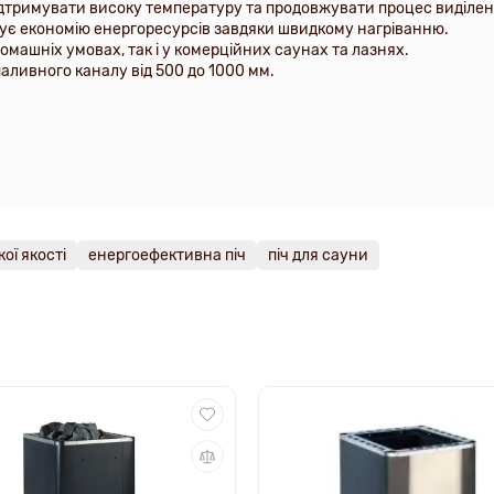
ідтримувати високу температуру та продовжувати процес виділен
ує економію енергоресурсів завдяки швидкому нагріванню.
машніх умовах, так і у комерційних саунах та лазнях.
ливного каналу від 500 до 1000 мм.
кої якості
енергоефективна піч
піч для сауни