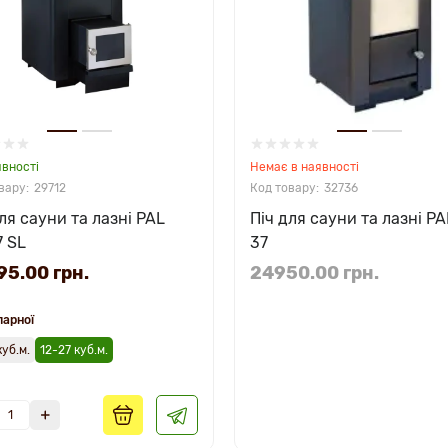
явності
Немає в наявності
29712
32736
ля сауни та лазні PAL
Піч для сауни та лазні PA
7 SL
37
5.00 грн.
24950.00 грн.
парної
куб.м.
12-27 куб.м.