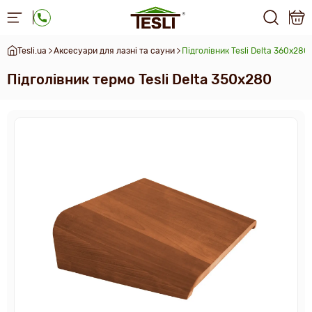
Tesli.ua
Аксесуари для лазні та сауни
Підголівник Tesli Delta 360х280
Підголівник термо Tesli Delta 350х280