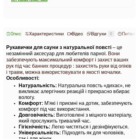
Всі характеристики
Опис
Характеристики
Відео
Відгуки
Питання
0
Рукавички для сауни з натуральної повсті
 – це 
незамінний аксесуар для любителів парної. 
Вони
забезпечують максимальний комфорт і захист ваших
рук під час банних процедур : захистять руки від опіків
і травм, можна використовувати в якості мочалки.
Особливості:
Натуральність:
 Натуральна повсть «дихає», не 
викликає алергічних реакцій і прекрасно вбирає 
вологу.
Комфорт:
 М'які і приємні на дотик, забезпечують 
комфорт під час використання.
Довговічність:
 Виготовлені з міцного матеріалу, 
який прослужить тривалий час.
Гігієнічність:
 Легко чистяться і дезінфікуються.
Універсальність:
 Підходять як для чоловіків, 
так і для жінок.