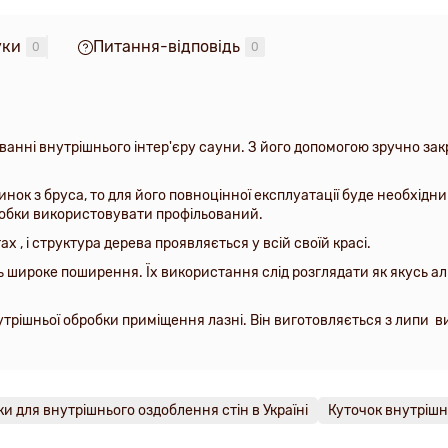
уки
Питання-відповідь
0
0
ванні внутрішнього інтер'єру сауни. З його допомогою зручно зак
нок з бруса, то для його повноцінної експлуатації буде необхід
робки використовувати профільований.
х , і структура дерева проявляється у всій своїй красі.
ь широке поширення. Їх використання слід розглядати як якусь аль
трішньої обробки приміщення лазні. Він виготовляється з липи в
и для внутрішнього оздоблення стін в Україні
Куточок внутрішн