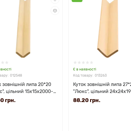
явності
Є в наявності
012548
013263
к зовнішній липа 20*20
Куток зовнішній липа 27*
с", цільний 15х15х2000-
"Люкс", цільний 24х24х1
 мм
3000 мм
0 грн.
88.20 грн.