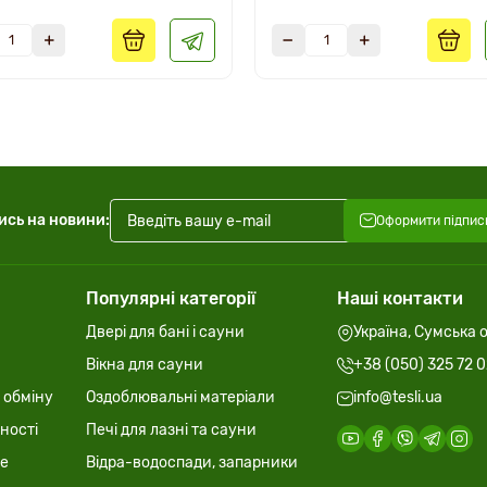
ись на новини:
Оформити підпис
Популярні категорії
Наші контакти
Двері для бані і сауни
Україна, Сумська о
Вікна для сауни
+38 (050) 325 72 
 обміну
Оздоблювальні матеріали
info@tesli.ua
ності
Печі для лазні та сауни
ie
Відра-водоспади, запарники