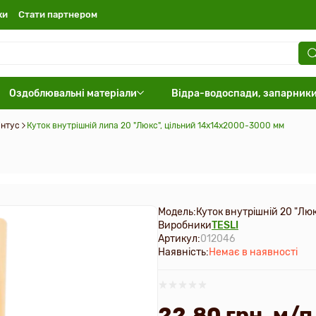
ки
Стати партнером
Оздоблювальні матеріали
Відра-водоспади, запарник
інтус
Куток внутрішній липа 20 "Люкс", цільний 14х14х2000-3000 мм
Модель:
Куток внутрішній 20 "Лю
Виробники
TESLI
Артикул:
012046
Наявність:
Немає в наявності
22.80 грн. м/п