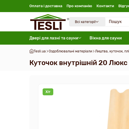
Оплата і доставка
Про компанію
Контакти
Відгу
Всі категорії
Двері для лазні та сауни
Вікна для сауни
Tesli.ua
Оздоблювальні матеріали
Лиштва, куточок, пл
Куточок внутрішній 20 Люкс
Хіт