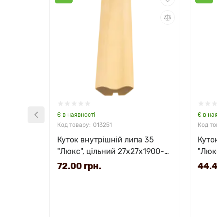
Є в наявності
Є в на
013251
Куток внутрішній липа 35
Куто
"Люкс", цільний 27х27х1900-
"Люк
3000 мм
3000
72.00 грн.
44.4