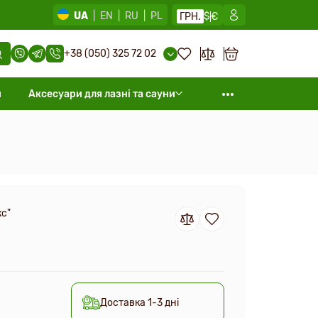
UA
|
EN
|
RU
|
PL
ГРН.
$
€
+38 (050) 325 72 02
и
Аксесуари для лазні та сауни
кс"
Доставка 1-3 дні