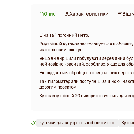
Опис
Характеристики
Відг
Ціна за 1 погонний метр.
Внутрішній куточок застосовується в облашту
як стельовий плінтус.
Якщо ви вирішили побудувати дерев'яний буди
неймовірно красивий, особливо, якщо для об
Він піддається обробці на спеціальних верстата
Такі пиломатеріали доступніші за ціною і мают
дорогим проектом.
Куток внутрішній 20 використовується для вну
куточки для внутрішньої обробки стін
Куточк