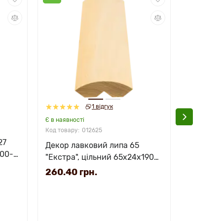
1 відгук
Є в наявності
Є в наявно
012625
27
Декор лавковий липа 65
Декор л
900-
"Екстра", цільний 65х24х1900-
65 "Екст
3000мм
65х24х
260.40 грн.
372.60 