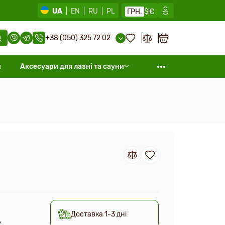
UA
|
EN
|
RU
|
PL
ГРН.
$
€
+38 (050) 325 72 02
и
Аксесуари для лазні та сауни
Доставка 1-3 дні
т