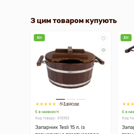
З цим товаром купують
Хіт
Хіт
3 відгуки
Є в наявності
Є в на
013153
Запарник Tesli 15 л. із
Запар