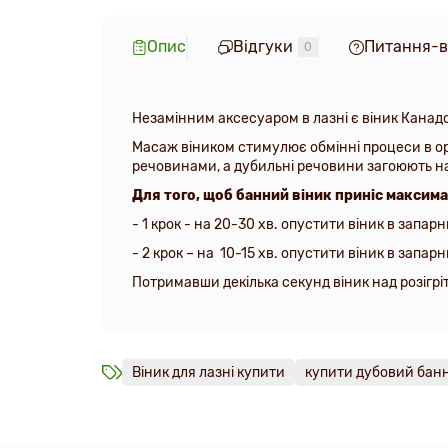
Опис
Відгуки
Питання-в
0
Незамінним аксесуаром в лазні є віник Канад
Масаж віником стимулює обмінні процеси в ор
речовинами, а дубильні речовини загоюють н
Для того, щоб банний віник приніс максима
- 1 крок - на 20-30 хв. опустити віник в запа
- 2 крок – на 10-15 хв. опустити віник в запа
Потримавши декілька секунд віник над розігр
Віник для лазні купити
купити дубовий банн