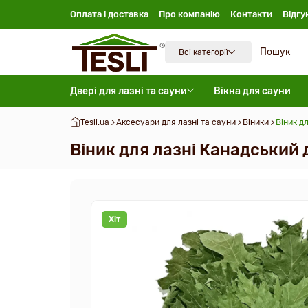
Оплата і доставка
Про компанію
Контакти
Відгу
Всі категорії
Двері для лазні та сауни
Вікна для сауни
Tesli.ua
Аксесуари для лазні та сауни
Віники
Віник д
Віник для лазні Канадський 
Хіт