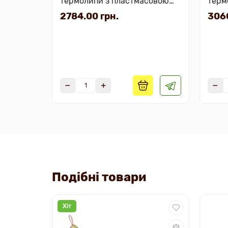
термолипи з пластмасовою
терм
вставкою та кришкою
плас
2784.00 грн.
3060
кри
Подібні товари
Хіт