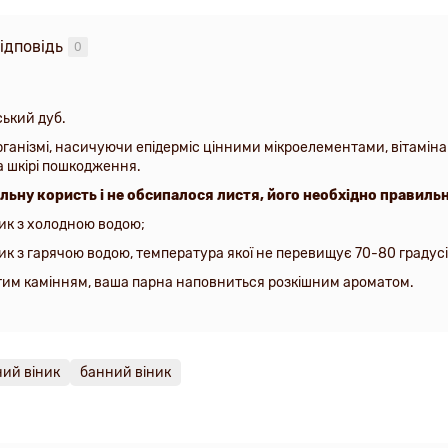
ідповідь
0
ський дуб.
ганізмі, насичуючи епідерміс цінними мікроелементами, вітамін
а шкірі пошкодження.
льну користь і не обсипалося листя, його необхідно правиль
рник з холодною водою;
рник з гарячою водою, температура якої не перевищує 70-80 градусі
ітим камінням, ваша парна наповниться розкішним ароматом.
ий віник
банний віник