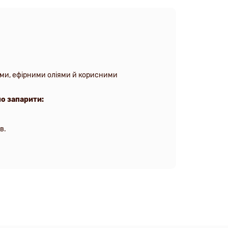
ами, ефірними оліями й корисними
но запарити:
в.