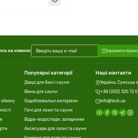
ись на новини:
Оформити підпис
Популярні категорії
Наші контакти
Двері для бані і сауни
Україна, Сумська о
Вікна для сауни
+38 (050) 325 72 
 обміну
Оздоблювальні матеріали
info@tesli.ua
ності
Печі для лазні та сауни
ie
Відра-водоспади, запарники
ерти
Аксесуари для лазні та сауни
Каміння для лазні та сауни