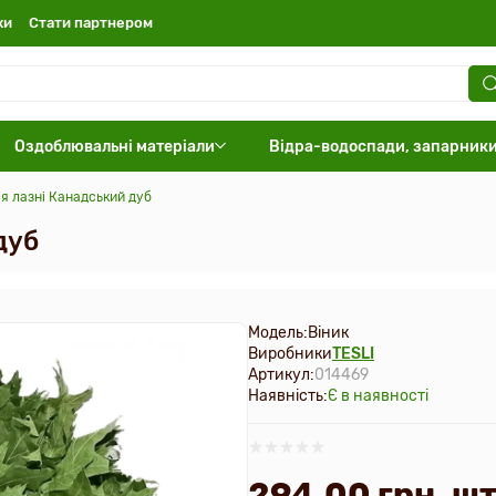
ки
Стати партнером
Оздоблювальні матеріали
Відра-водоспади, запарник
ля лазні Канадський дуб
дуб
Модель:
Віник
Виробники
TESLI
Артикул:
014469
Наявність:
Є в наявності
294.00 грн. ш