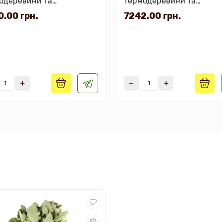
одеревини та
термодеревини та
тмасовою вставкою з
нержавіючою вставкою 
.00 грн.
7242.00 грн.
шкою
кришкою