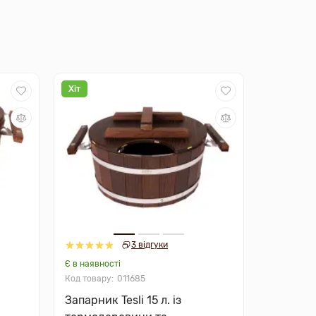
Хіт
3 відгуки
Є в наявності
011685
Запарник Tesli 15 л. із