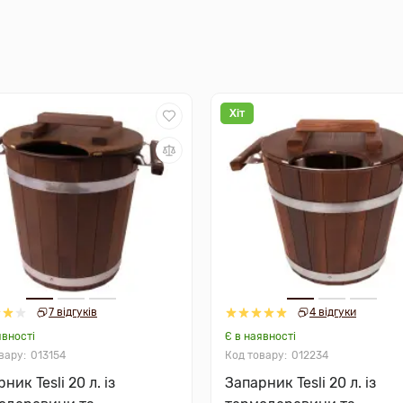
Хіт
7 відгуків
4 відгуки
явності
Є в наявності
013154
012234
ник Tesli 20 л. із
Запарник Tesli 20 л. із