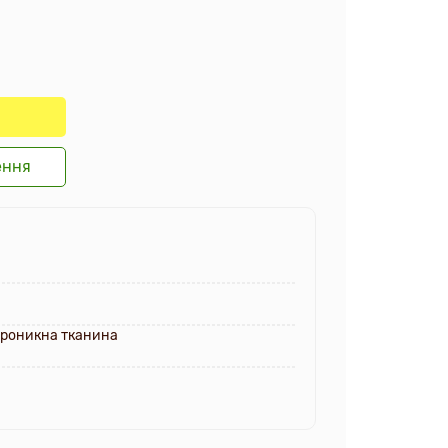
ення
проникна тканина