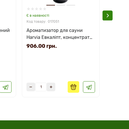
Є в наявності
Немає в на
017051
ений
Ароматизатор для сауни
Аромати
Harvia Евкаліпт, концентрат
Harvia 
400 мл
мл
906.00 грн.
906.00