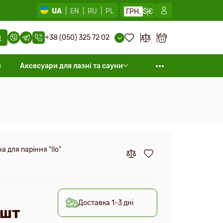
UA
|
EN
|
RU
|
PL
ГРН.
$
€
+38 (050) 325 72 02
и
Аксесуари для лазні та сауни
 для паріння "Ilo"
Доставка 1-3 дні
 шт