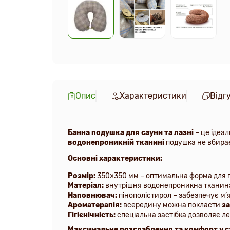
Опис
Характеристики
Відг
Банна подушка для сауни та лазні
– це ідеа
водонепроникній тканині
подушка не вбирає 
Основні характеристики:
Розмір:
350×350 мм – оптимальна форма для п
Матеріал:
внутрішня водонепроникна тканина –
Наповнювач:
пінополістирол – забезпечує м’я
Ароматерапія:
всередину можна покласти
за
Гігієнічність:
спеціальна застібка дозволяє л
Максимальне розслаблення та комфорт у са