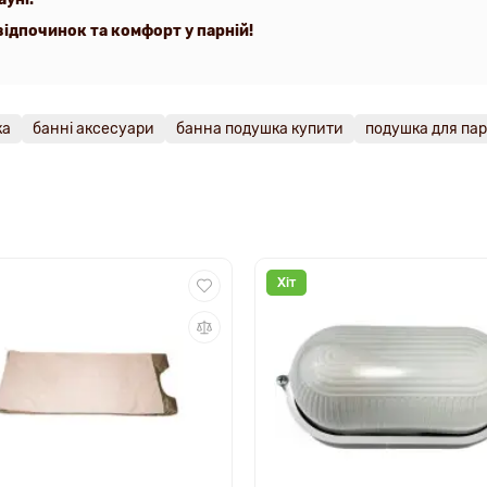
 відпочинок та комфорт у парній!
ка
банні аксесуари
банна подушка купити
подушка для пар
Хіт