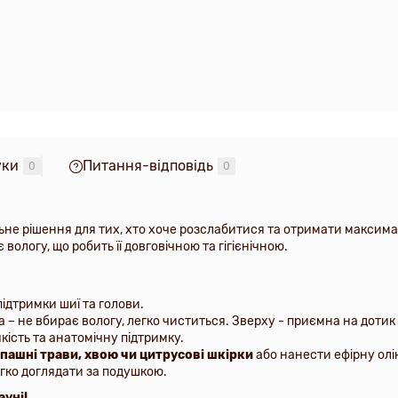
уки
Питання-відповідь
0
0
льне рішення для тих, хто хоче розслабитися та отримати максима
вологу, що робить її довговічною та гігієнічною.
ідтримки шиї та голови.
 не вбирає вологу, легко чиститься. Зверху - приємна на дотик т
кість та анатомічну підтримку.
пашні трави, хвою чи цитрусові шкірки
або нанести ефірну олі
егко доглядати за подушкою.
уні!