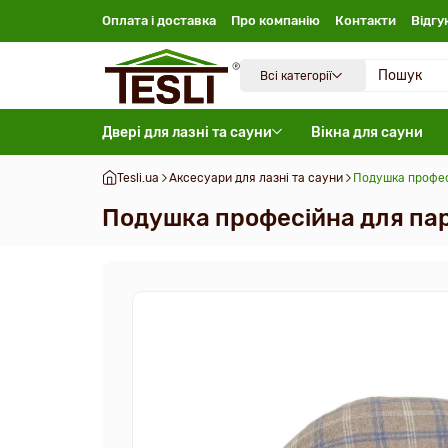
Оплата і доставка
Про компанію
Контакти
Відгу
Всі категорії
Двері для лазні та сауни
Вікна для сауни
Tesli.ua
Аксесуари для лазні та сауни
Подушка професі
Подушка професійна для парі