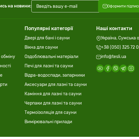
ись на новини:
Оформити підпис
Популярні категорії
Наші контакти
Двері для бані і сауни
Україна, Сумська о
Вікна для сауни
+38 (050) 325 72 
 обміну
Оздоблювальні матеріали
info@tesli.ua
ності
Печі для лазні та сауни
ie
Відра-водоспади, запарники
ерти
Аксесуари для лазні та сауни
Каміння для лазні та сауни
Черпаки для лазні та сауни
Термоізоляція для сауни
Вимірювальні прилади