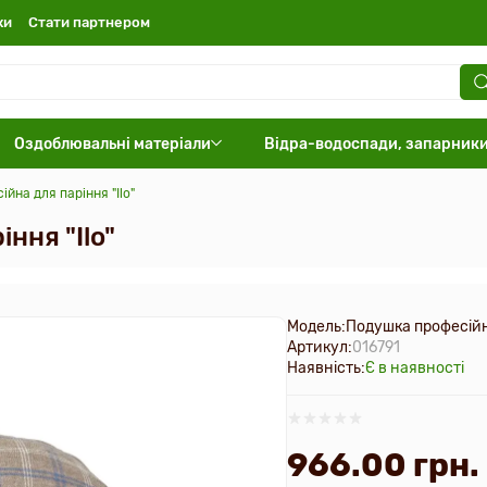
ки
Стати партнером
Оздоблювальні матеріали
Відра-водоспади, запарник
йна для паріння "Ilo"
ння "Ilo"
Модель:
Подушка професійна
Артикул:
016791
Наявність:
Є в наявності
966.00 грн.