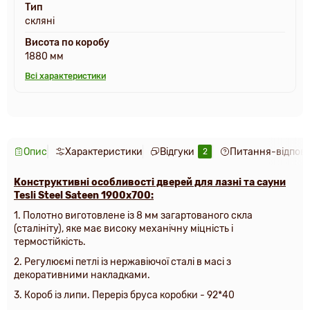
Тип
скляні
Висота по коробу
1880 мм
Всі характеристики
Опис
Характеристики
Відгуки
Питання-відпові
2
Конструктивні особливості дверей для лазні та сауни
Tesli Steel Sateen 1900х700:
1. Полотно виготовлене із 8 мм загартованого скла
(сталініту), яке має високу механічну міцність і
термостійкість.
2.
Регулюємі петлі із нержавіючої сталі в масі з
декоративними накладками
.
3. Короб із липи. Переріз бруса коробки - 92*40