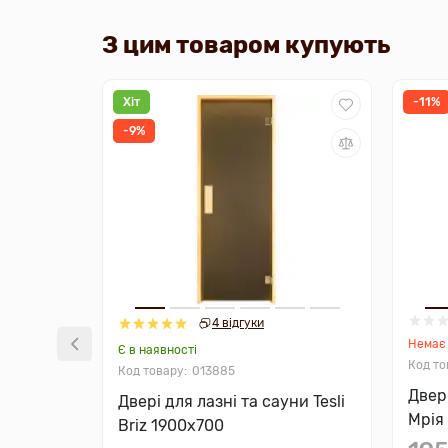
З цим товаром купують
Хіт
-11%
-9%
4 відгуки
Немає 
Є в наявності
013885
Двері
Двері для лазні та сауни Tesli
Мрія
Briz 1900х700