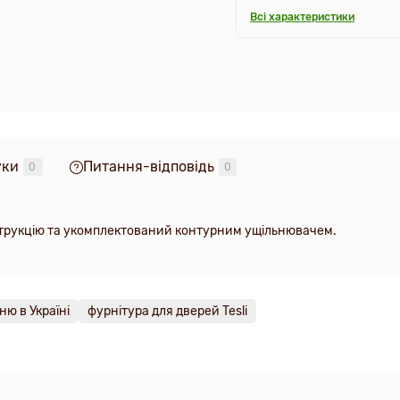
Всі характеристики
уки
Питання-відповідь
0
0
нструкцію та укомплектований контурним ущільнювачем.
ню в Україні
фурнітура для дверей Tesli