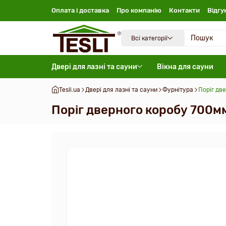
Оплата і доставка
Про компанію
Контакти
Відгу
Всі категорії
Двері для лазні та сауни
Вікна для сауни
Tesli.ua
Двері для лазні та сауни
Фурнітура
Поріг дв
Поріг дверного коробу 700м