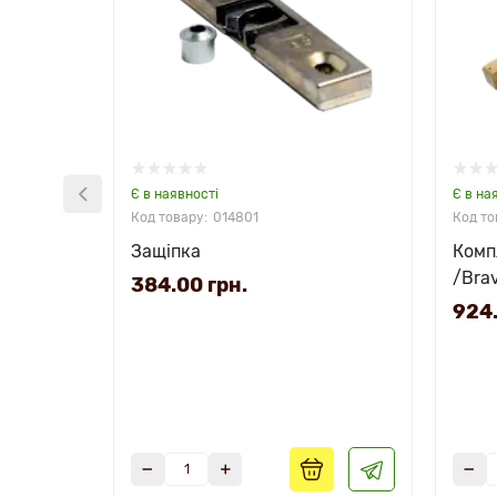
Є в наявності
Є в на
014801
Защіпка
Комп
/Bra
384.00 грн.
924.