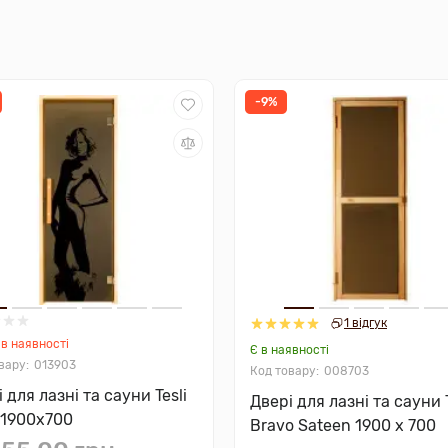
-9%
1 відгук
в наявності
Є в наявності
013903
008703
 для лазні та сауни Tesli
Двері для лазні та сауни T
 1900х700
Bravo Sateen 1900 х 700