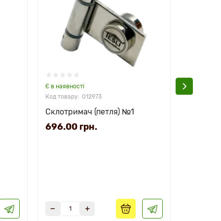
Є в наявності
Є в наявно
012973
Склотримач (петля) №1
Комплект
696.00 грн.
1992.0