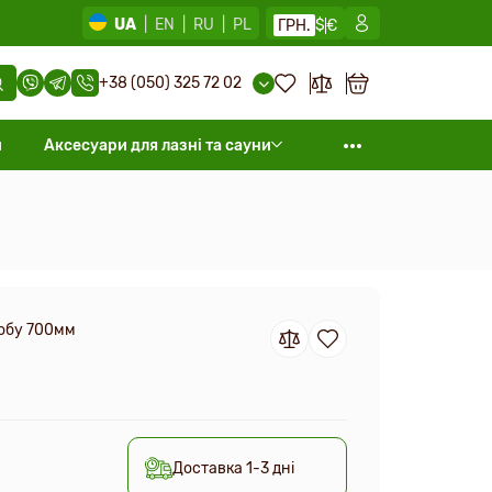
UA
|
EN
|
RU
|
PL
ГРН.
$
€
+38 (050) 325 72 02
и
Аксесуари для лазні та сауни
робу 700мм
Доставка 1-3 дні