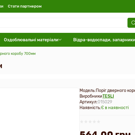
ки
Стати партнером
Оздоблювальні матеріали
Відра-водоспади, запарник
ерного коробу 700мм
м
Модель:
Поріг дверного ко
Виробники
TESLI
Артикул:
015029
Наявність:
Є в наявності
564.00 грн.