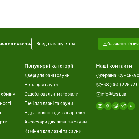
ись на новини:
Оформити підпис
Популярні категорії
Наші контакти
Двері для бані і сауни
Україна, Сумська о
Вікна для сауни
+38 (050) 325 72 
 обміну
Оздоблювальні матеріали
info@tesli.ua
ності
Печі для лазні та сауни
ie
Відра-водоспади, запарники
ерти
Аксесуари для лазні та сауни
Каміння для лазні та сауни