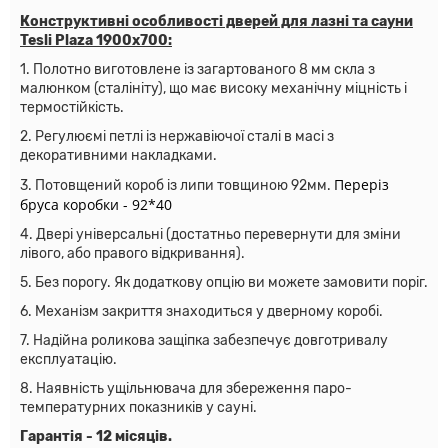
Конструктивні особливості дверей для лазні та сауни
Tesli Plaza 1900х700
:
1. Полотно виготовлене із загартованого 8 мм скла з
малюнком (сталініту), що має високу механічну міцність і
термостійкість.
2. Регулюємі петлі із нержавіючої сталі в масі з
декоративними накладками.
Переріз
3. Потовщений короб із липи товщиною 92мм.
бруса коробки - 92*40
4. Двері універсальні (достатньо перевернути для зміни
лівого, або правого відкривання).
5. Без порогу. Як додаткову опцію ви можете замовити поріг.
6. Механізм закриття знаходиться у дверному коробі.
7. Надійна роликова защіпка забезпечує довготривалу
експлуатацію.
8. Наявність ущільнювача для збереження паро-
температурних показників у сауні.
Гарантія - 12 місяців.