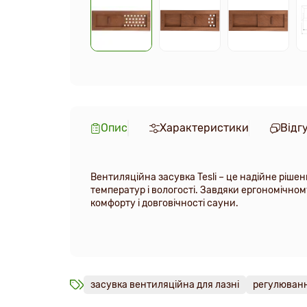
Опис
Характеристики
Відг
Вентиляційна засувка Tesli – це надійне ріше
температур і вологості. Завдяки ергономічно
комфорту і довговічності сауни.
засувка вентиляційна для лазні
регулюванн