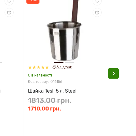
3 відгуки
Є в наявності
Є в наявно
016156
i
Шайка Tesli 5 л. Steel
Набір №
(2 предм
1813.00 грн.
2303.
1710.00 грн.
2094.0