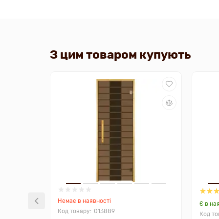
З цим товаром купують
Немає в наявності
Є в на
013889