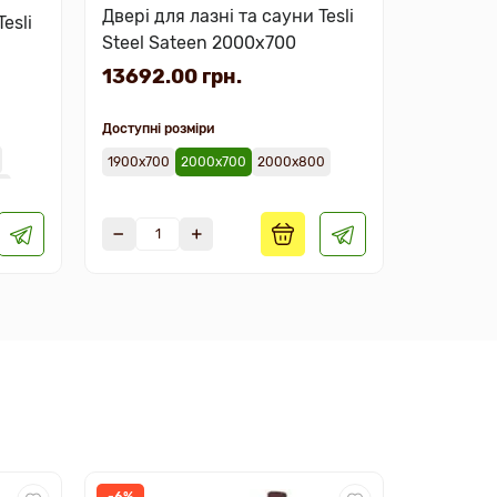
Двері для лазні та сауни Tesli
esli
Двері дл
Steel Sateen 2000х700
Lux Mag
13692.00 грн.
11826.
Доступні розміри
Доступні р
1900х700
2000х700
2000х800
1900х700
0
-6%
-9%