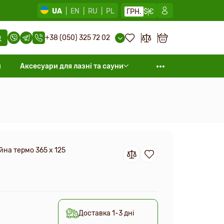
UA
|
EN
|
RU
|
PL
ГРН.
$
€
+38 (050) 325 72 02
и
Аксесуари для лазні та сауни
йна термо 365 x 125
Доставка 1-3 дні