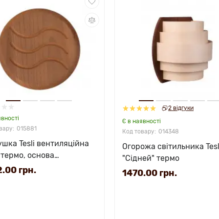
2 відгуки
явності
Є в наявності
015881
014348
ушка Tesli вентиляційна
Огорожа світильника Tesl
 термо, основа
"Сідней" термо
.сталь
.00 грн.
1470.00 грн.