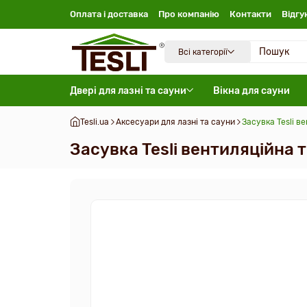
Оплата і доставка
Про компанію
Контакти
Відгу
Всі категорії
Двері для лазні та сауни
Вікна для сауни
Tesli.ua
Аксесуари для лазні та сауни
Засувка Tesli в
Засувка Tesli вентиляційна 