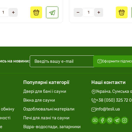
ись на новини:
Оформити підпис
Популярні категорії
Наші контакти
Двері для бані і сауни
Україна, Сумська о
Вікна для сауни
+38 (050) 325 72 
 обміну
Оздоблювальні матеріали
info@tesli.ua
ності
Печі для лазні та сауни
ie
Відра-водоспади, запарники