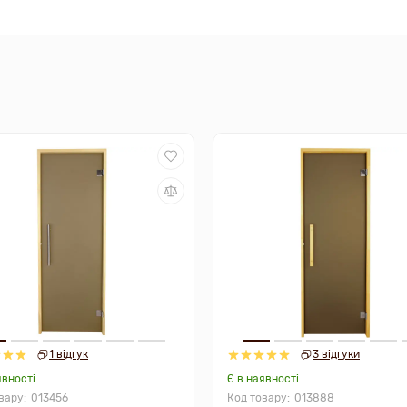
1 відгук
3 відгуки
явності
Є в наявності
013456
013888