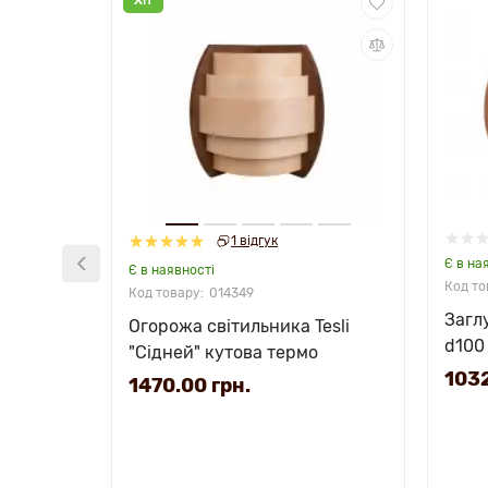
1 відгук
Є в на
Є в наявності
014349
Загл
Огорожа світильника Tesli
d100
"Сідней" кутова термо
нерж
1032
1470.00 грн.