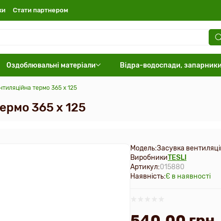
ки
Стати партнером
Оздоблювальні матеріали
Відра-водоспади, запарник
ентиляційна термо 365 x 125
термо 365 x 125
Модель:
Засувка вентиляці
Виробники
TESLI
Артикул:
015880
Наявність:
Є в наявності
540.00 грн.