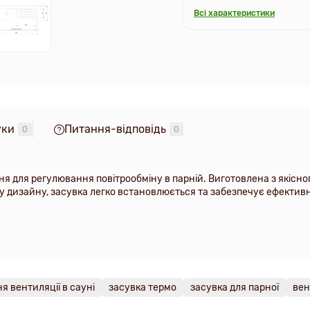
Всі характеристики
уки
Питання-відповідь
0
0
ння для регулювання повітрообміну в парній. Виготовлена з якісно
му дизайну, засувка легко встановлюється та забезпечує ефектив
я вентиляції в сауні
засувка термо
засувка для парної
вен