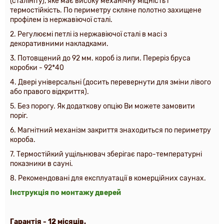
(сталініту), яке має високу механічну міцність і
термостійкість. По периметру скляне полотно захищене
профілем із нержавіючої сталі.
2.
Регулюємі петлі із нержавіючої сталі в масі з
декоративними накладками
.
3. Потовщений до 92 мм. короб із липи. Переріз бруса
коробки - 92*40
4. Двері універсальні (досить перевернути для зміни лівого
або правого відкриття).
5. Без порогу. Як додаткову опцію Ви можете замовити
поріг.
6. Магнітний механізм закриття знаходиться по периметру
короба.
7. Термостійкий ущільнювач зберігає паро-температурні
показники в сауні.
8. Рекомендовані для експлуатації в комерційних саунах.
Інструкція по монтажу дверей
Гарантія - 12 місяців.