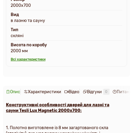
2000х700
Вид
в лазню та сауну
Тип
скляні
Висота по коробу
2000 мм
Всі характеристики
Опис
Характеристики
Відео
Відгуки
Питання
0
Конструктивні особливості дверей для лазні та
сауни
Tesli Lux Magnetic 2000х700
:
1. Полотно виготовлене із 8 мм загартованого скла